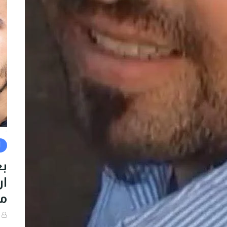
أ
بع
من