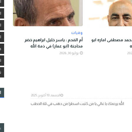
ا
ا
ا
وفيات
ا
 محمد مصطفى اماره ابو
أم الفحم : ياسر خليل ابراهيم خضر
ه
محاجنة (ابو عمار) في ذمة الله
د
يوليو 30, 2026
ا
ت
ا
الجمعة, 10 أكتوبر, 2025
الله يرحمك يا غالي يا من كتبت اسطرا من دهب في تلة الحطب
: