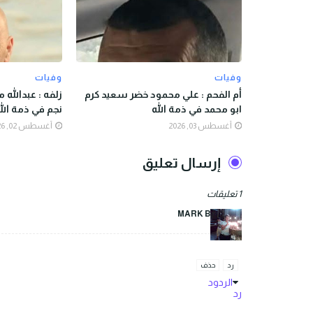
وفيات
وفيات
أم الفحم : علي محمود خضر سعيد كرم
زلفه : عبدالله
ابو محمد في ذمة الله
نجم في ذمة الل
أغسطس 03, 2026
أغسطس 02, 2026
إرسال تعليق
1 تعليقات
MARK BENSON
رد
حذف
الردود
رد