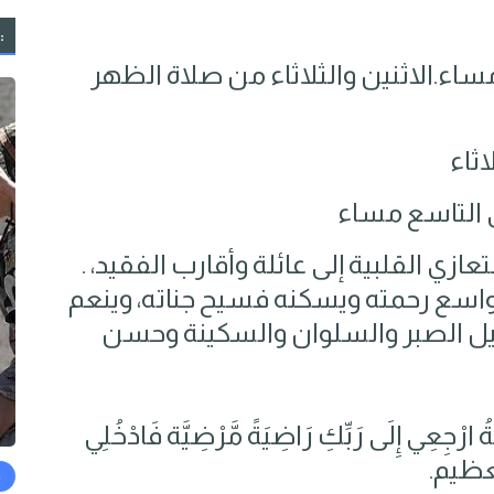
:
ساء.الاثنين والثلاثاء من صلاة الظهر
اثاء
ى التاسع مساء
ازي القلبية إلى عائلة وأقارب الفقيد، .
بواسع رحمته ويسكنه فسيح جناته، وينعم
ميل الصبر والسلوان والسكينة وحسن
 ارْجِعِي إِلَى رَبِّكِ رَاضِيَةً مَّرْضِيَّة فَادْخُلِي
العظيم.
ح