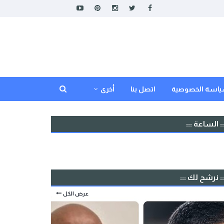
اسة الخصوصية
اتصل بنا
أخرى
:: الساعة :::
:: نرشح لك :::
عرض الكل