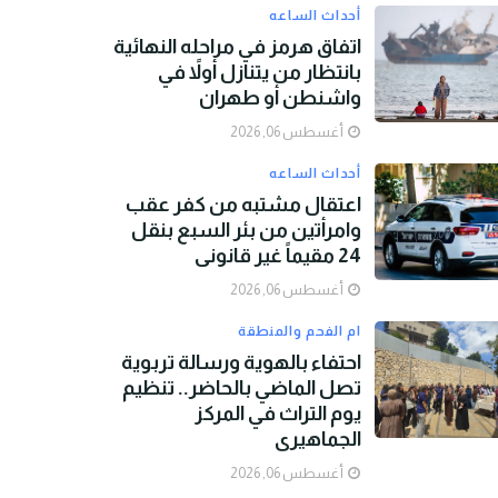
أحداث الساعه
اتفاق هرمز في مراحله النهائية
بانتظار من يتنازل أولاً في
واشنطن أو طهران
أغسطس 06, 2026
أحداث الساعه
اعتقال مشتبه من كفر عقب
وامرأتين من بئر السبع بنقل
24 مقيماً غير قانوني
أغسطس 06, 2026
ام الفحم والمنطقة
احتفاء بالهوية ورسالة تربوية
تصل الماضي بالحاضر.. تنظيم
يوم التراث في المركز
الجماهيري
أغسطس 06, 2026