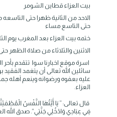
بيت العزاء قطاين الشومر
الاحد من الثانية ظهرا حتى التاسعه م
حتى التاسع مساء
ختمه بيت العزاء بعد المغرب يوم الثل
الاثنين والثلاثاء من صلاة الظهر حت
اسرة موقع اخبارنا سوا تتقدم بأحر التع
سائلين الله تعالى أن يتغمد الفقيد 
عليه بعفوه ورضوانه وينعم اَهله ج
العزاء.
قال تعالى: ” يَا أَيَّتُهَا النَّفْسُ الْمُطْمَئِنَّةُ
فِي عِبَادِي وَادْخُلِي جَنَّتِي“. صدق الله 