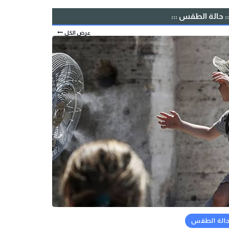
:: حالة الطقس :::
عرض الكل
الة الطقس