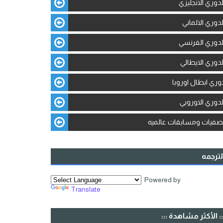
لدوري الانجليزي
لدوري الالماني
لدوري الفرنسي
لدوري الايطالي
وري ابطال اوروبا
لدوري الاوروبي
صفيات ومسابقات عالميه
لترجمه
Powered by
Translate
:: الأكثر مشاهدة :::