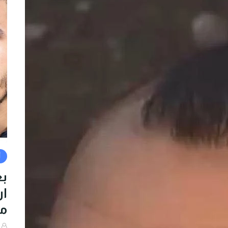
أ
بع
من