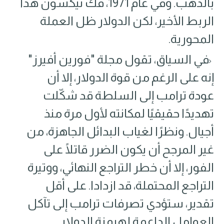
بالذهب. وفي عام 1971، فكّ نيكسون هذا
الربط الأخير، لكن الدولار ظل العملة
المحورية.
في السياق٬ تقول مجلة "فورين أفيرز"
إنه على الرغم من قوة الدولار، إلا أن
عودة ترامب إلى السلطة قد شكّلت
تهديدًا حقيقيًا لمكانته لأول مرة منذ
أجيال. ونظرًا لغياب البدائل الجاهزة، من
غير المرجح أن يكون الضرر قاتلًا على
الفور، إلا أن خطر التراجع النهائي، ووتيرة
التراجع المحتملة، قد ازدادا. على أقل
تقدير، ستؤدي تصرفات ترامب إلى تآكل
العوامل الداعمة لهيمنة الدولار.