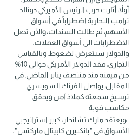
أولاً، أثارت حرب الرئيس الأميركي دونالد
ترامب التجارية اضطراباً في أسواق
الأسهم، ثم طالت السندات، والآن تصل
الاضطرابات إلى أسواق العملات.
والدولار سيتعرض لضغوط. وبالقياس
التجاري، فقد الدولار الأمريكي حوالي 10%
من قيمته منذ منتصف يناير الماضي. في
المقابل، يواصل الفرنك السويسري
ترسيخ سمعته كملاذ آمن ويحقق
مكاسب قوية.
ويعتقد مارك تشاندلر، كبير استراتيجيي
الأسواق في "بانكبيرن كابيتال ماركتس"،