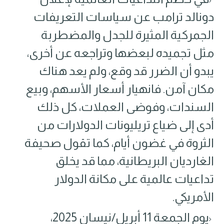
دونالد ترامب عن سياسات التعريفات
الجمركية المثيرة للجدل والمضطربة
مثل تجميده لبعضها وتراجعه عن أخرى٬
يبدو أن الضرر قد وقع٬ ولم يعد هناك
مكان آمن. فانهيار أسعار الأسهم، وبيع
السندات، وفوضى العملات، كل ذلك
أدى إلى ضياع تريليونات الدولارات من
الثروة في غضون أيام٬ كما تقول صحيفة
الغارديان البريطانية٬ مما قد يخلق
تداعيات عالمية على مكانة الدولار
الأمريكي.
يوم الجمعة 11 أبريل/نيسان 2025،