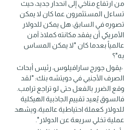
من ارتفاع مناخي إلى انحدار جديد، حيث
تساءل المستثمرون عما كان لا يمكن
تصوره في السابق: هل يمكن للدولار
الأمريكي أن يفقد مكانته كملاذ آمن
عالمياً بعدما كان "لا يمكن المساس
به"؟
يقول جورج سارافيلوس، رئيس أبحاث
الصرف الأجنبي في دويتشه بنك: "لقد
وقع الضرر بالفعل حتى لو تراجع ترامب.
فالسوق يُعيد تقييم الجاذبية الهيكلية
للدولار كعملة احتياطية عالمية، ويشهد
عملية تخلي سريعة عن الدولار".