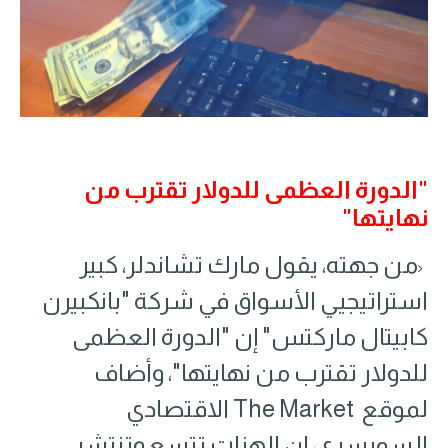
"الدورة العظمى للدولار تقترب من
نهايتها"
من جهته٬ يقول مارك تشاندلر، كبير
استراتيجيي الأسواق في شركة "بانكبيرن
كابيتال ماركتس" إن "الدورة العظمى
للدولار تقترب من نهايتها"٬ وأضاف
لموقع The Market الاقتصادي
السويسري٬ إن الهزات تتسع وتنتشر.