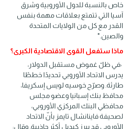
خاص بالنسبة للدول الأوروبية وشرق
آسيا التي تتمتع بعلاقات مهمة بنفس
القدر مع كل من الولايات المتحدة
والصين."
ماذا ستفعل القوى الاقتصادية الكبرى؟
في ظلّ غموض مستقبل الدولار،
يدرس الاتحاد الأوروبي تحديدًا خططًا
طارئة. وصرّح خوسيه لويس إسكريفا،
محافظ بنك إسبانيا وعضو مجلس
محافظي البنك المركزي الأوروبي،
لصحيفة فاينانشال تايمز بأنّ الاتحاد
الأوروبي قد يبرز كبديل أكثر جاذبية. وقال: