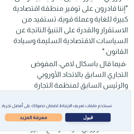
"إننا قادرون على توفير منطقة اقتصادية
كبيرة للغاية وعملة قوية، تستفيد من
الاستقرار والقدرة على التنبؤ الناتجة عن
السياسات الاقتصادية السليمة وسيادة
القانون."
فيما قال باسكال لامي، المفوض
التجاري السابق بالاتحاد الأوروبي
والرئيس السابق لمنظمة التجارة
العالمية، إن الحرب التجارية التي يشنها
ترامب قد تدفع الدول الأخرى إلى العمل
نستخدم ملفات تعريف الارتباط لضمان حصولك على أفضل تجربة.
بشكل أوثق مع بعضها البعض. وأضاف:
قبول
معرفة المزيد
"الاتحاد الأوروبي هو المرشح الأبرز