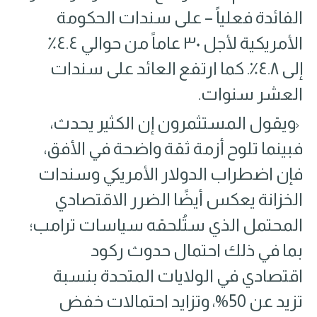
الفائدة فعلياً – على سندات الحكومة
الأمريكية لأجل ٣٠ عاماً من حوالي ٤.٤٪
إلى ٤.٨٪. كما ارتفع العائد على سندات
العشر سنوات.
ويقول المستثمرون إن الكثير يحدث٬
فبينما تلوح أزمة ثقة واضحة في الأفق،
فإن اضطراب الدولار الأمريكي وسندات
الخزانة يعكس أيضًا الضرر الاقتصادي
المحتمل الذي ستُلحقه سياسات ترامب؛
بما في ذلك احتمال حدوث ركود
اقتصادي في الولايات المتحدة بنسبة
تزيد عن 50%، وتزايد احتمالات خفض