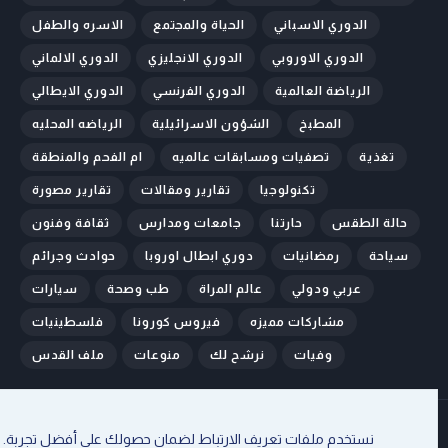
الدوري الاسباني
الحياة والمجتمع
الاسره والطفل
الدوري الاوروبي
الدوري الانجليزي
الدوري الالماني
الرياضة العالمية
الدوري الفرنسي
الدوري الايطالي
المطبخ
الشؤون الاسرائيلية
الرياضه المحليه
تغذية
تصفيات ومسابقات عالميه
ام الفحم والمنطقة
تكنولوجيا
تقارير ومقالات
تقارير مصورة
حالة الطقس
حارتنا
جامعات ومدارس
ثقافة وفنون
سياحة
رمضانيات
دوري ابطال اوروبا
حوادث وجرائم
عربي ودولي
عالم المراة
طب وصحة
سيارات
مشاركات مميزه
فيروس كورونا
فلسطينيات
وفيات
نرشح لك
منوعات
ملف القدس
الرئيسية
من نحن
اتصل بنا
إتفاقية الإستخدام
سياسة الخصوصية
نستخدم ملفات تعريف الارتباط لضمان حصولك على أفضل تجربة.