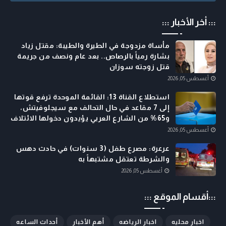
::: أخر الأخبار :::
مأساة مزدوجة في الطيرة والطيبة: مقتل زياد
بشارة رمياً بالرصاص.. بعد عام ونصف من جريمة
قتل زوجته سوزان
أغسطس 05, 2026
استطلاع القناة 13: القائمة الموحدة ترفع قوتها
إلى 7 مقاعد في حال التحالف مع سيجلوفيتش،
و65% من الشارع العربي يؤيدون دخولها الائتلاف
أغسطس 05, 2026
عرعرة: مصرع طفل (3 سنوات) في حادث دهس
والشرطة تعتقل مشتبهاً به
أغسطس 05, 2026
:::أقسام الموقع :::
اخبار محليه
اخبار الرياضه
أهم الأخبار
أحداث الساعه