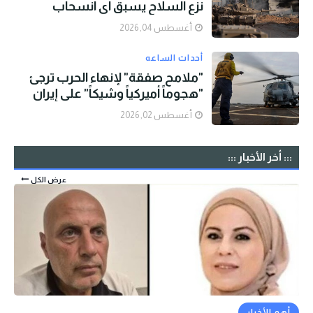
نزع السلاح يسبق أي انسحاب
أغسطس 04, 2026
أحداث الساعه
"ملامح صفقة" لإنهاء الحرب ترجئ
"هجوماً أميركياً وشيكاً" على إيران
أغسطس 02, 2026
::: أخر الأخبار :::
عرض الكل
أهم الأخبار