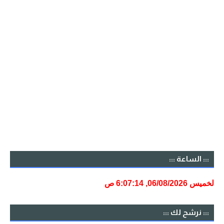
::: الساعة :::
::: نرشح لك :::