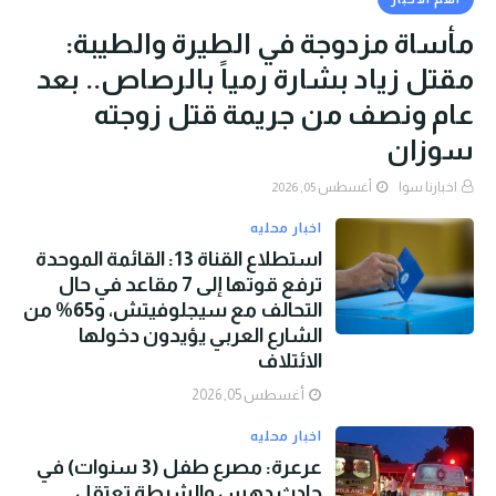
مأساة مزدوجة في الطيرة والطيبة:
مقتل زياد بشارة رمياً بالرصاص.. بعد
عام ونصف من جريمة قتل زوجته
سوزان
اخبارنا سوا
أغسطس 05, 2026
اخبار محليه
استطلاع القناة 13: القائمة الموحدة
ترفع قوتها إلى 7 مقاعد في حال
التحالف مع سيجلوفيتش، و65% من
الشارع العربي يؤيدون دخولها
الائتلاف
أغسطس 05, 2026
اخبار محليه
عرعرة: مصرع طفل (3 سنوات) في
حادث دهس والشرطة تعتقل