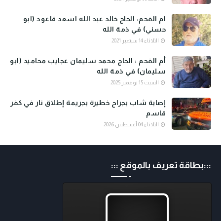
ام الفحم: الحاج خالد عبد الله اسعد قاعود (ابو
حسني) في ذمة الله
الثلاثاء 14 سبتمبر 2021
أم الفحم : الحاج محمد سليمان عجايب محاميد (ابو
سليمان) في ذمة الله
السبت 15 نوفمبر 2025
إصابة شاب بجراح خطيرة بجريمة إطلاق نار في كفر
قاسم
الثلاثاء 04 أغسطس 2026
:::بطاقة تعريف بالموقع :::