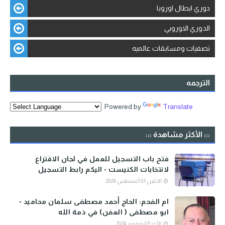
دوري ابطال اوروبا
الدوري الاوروبي
تصفيات ومسابقات عالميه
الترجمه
Powered by
Translate
::: الأكثر مشاهدة :::
فتح باب التسجيل للعمل في لجان الاقتراع
لانتخابات الكنيست - اليكم رابط التسجيل
الاثنين 03 أغسطس 2026
ام الفحم: الحاج أحمد مصطفى سلمان محاميد -
ابو مصطفى ( العفن) في ذمة الله
الأحد 03 نوفمبر 2024