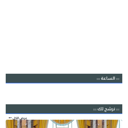
::: الساعة :::
::: نرشح لك :::
عرض الكل