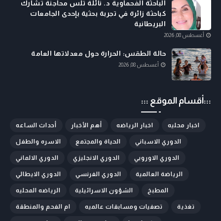
الباحثة الفحماوية د. نائلة تلس محاجنة تشارك
كباحثة زائرة في تجربة بحثية بإحدى الجامعات
البريطانية
أغسطس 08, 2026
حالة الطقس: الحرارة حول معدلاتها العامة
أغسطس 08, 2026
:::أقسام الموقع :::
اخبار محليه
اخبار الرياضه
أهم الأخبار
أحداث الساعه
الدوري الاسباني
الحياة والمجتمع
الاسره والطفل
الدوري الاوروبي
الدوري الانجليزي
الدوري الالماني
الرياضة العالمية
الدوري الفرنسي
الدوري الايطالي
المطبخ
الشؤون الاسرائيلية
الرياضه المحليه
تغذية
تصفيات ومسابقات عالميه
ام الفحم والمنطقة