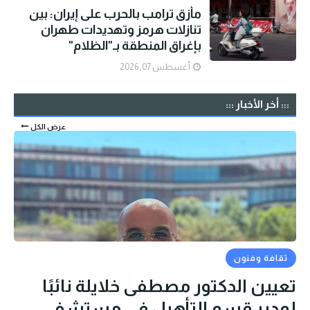
مأزق ترامب بالحرب على إيران: بين
تنازلات هرمز وتهديدات طهران
بإغراق المنطقة بـ"الظلام"
أغسطس 07, 2026
::: أخر الأخبار :::
عرض الكل
ثقافة وفنون
تعيين الدكتور مصطفى خلايلة نائبًا
لمدير قسم التأهيل في مستشفى