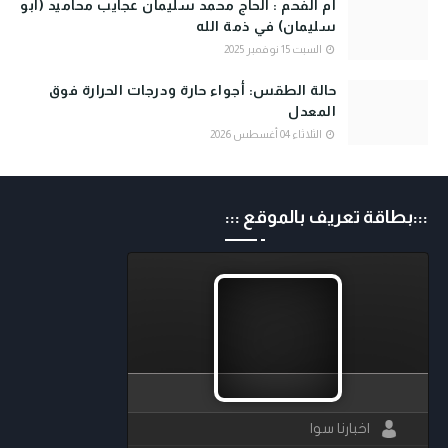
أم الفحم : الحاج محمد سليمان عجايب محاميد (ابو
سليمان) في ذمة الله
السبت 15 نوفمبر 2025
حالة الطقس: أجواء حارة ودرجات الحرارة فوق
المعدل
الثلاثاء 04 أغسطس 2026
:::بطاقة تعريف بالموقع :::
اخبارنا سوا