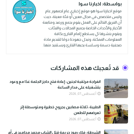
بواسطة:
اخبارنا سوا
موقع اخبارنا سوا هو موقع إخباري عام لجمهور عام
وليس متخصص في مجال معين أو فئة معينة، حيث
أن الفريق القائم على العمل يقوم بجمع ورصد ومتابعة
الأخبار والأحداث الخاصة بجميع المجالات والفئات
ويقوم بنشرها كي يستطع إلمام القارئ بكافة
المعلومات الممكنة، ونبذل جهودنا دومًا لتقديم مادة
صحفية دسمة وسلسة يحبها القارئ ويستفيد منها.
قد تُعجبك هذه المشاركات
انفراجة مرتقبة لجنين: إعادة فتح حاجز الجلمة غدًا مع وعود
بتشغيله على مدار الساعة
أغسطس 07, 2026
الطيبة: ثلاثة مصابين بجروح خطيرة ومتوسطة إثر
تعرضهم للطعن
أغسطس 07, 2026
الشرطة: فك رموز جريمة قتل الشاب محمد محاميد في أم