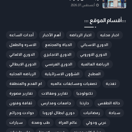
أغسطس 07, 2026
:::أقسام الموقع :::
اخبار محليه
اخبار الرياضه
أهم الأخبار
أحداث الساعه
الدوري الاسباني
الحياة والمجتمع
الاسره والطفل
الدوري الاوروبي
الدوري الانجليزي
الدوري الالماني
الرياضة العالمية
الدوري الفرنسي
الدوري الايطالي
المطبخ
الشؤون الاسرائيلية
الرياضه المحليه
تغذية
تصفيات ومسابقات عالميه
ام الفحم والمنطقة
تكنولوجيا
تقارير ومقالات
تقارير مصورة
حالة الطقس
حارتنا
جامعات ومدارس
ثقافة وفنون
سياحة
رمضانيات
دوري ابطال اوروبا
حوادث وجرائم
عربي ودولي
عالم المراة
طب وصحة
سيارات