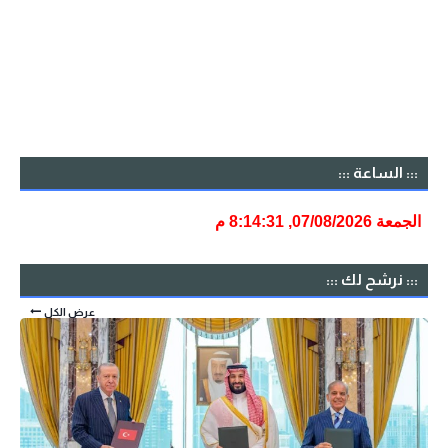
::: الساعة :::
::: نرشح لك :::
عرض الكل