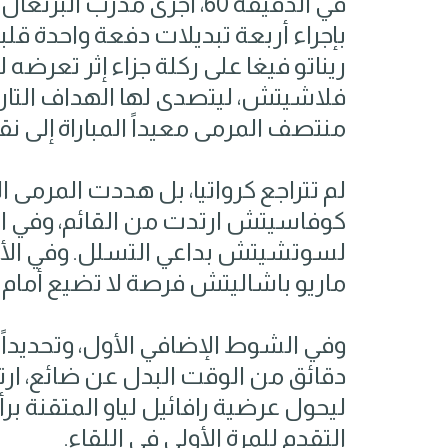
في الدقيقة 60، أجرى مدرب ا
ريناتو فيغا على ركلة جزاء إثر تعرضه
فلاشيتش، ليتصدى لها الهداف التاري
منتصف المرمى معيداً المباراة إلى ن
لم تتراجع كرواتيا، بل هددت المرمى ال
لسوتشيتش بداعي التسلل. وفي الأنف
ماريو باشاليتش فرصة لا تضيع أمام
دقائق من الوقت البدل عن ضائع، ارت
ليحول عرضية رافائيل لياو المتقنة بر
التقدم للمرة الأولى في اللقاء.