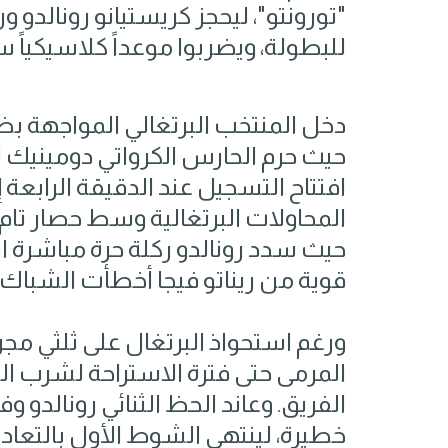
"تورونتو"، ليحجز كريستيانو رونالدو و
للبطولة، ويضربوا موعداً كلاسيكياً س
دخل المنتخب البرتغالي المواجهة بض
حيث حرم الحارس الكرواتي دومينيك ل
افتتاح التسجيل عند الدقيقة الرابعة
المحاولات البرتغالية وسط حصار تام 
حيث سدد رونالدو ركلة حرة مباشرة ا
قوية من ريناتو فيجا أخطأت الشباك.
المرمى حتى فترة الاستراحة لشرب المي
الفريق. وعاند الحظ الثنائي رونالدو وف
خطيرة، لينتهي الشوط الأول بالتعادل