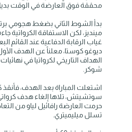
محققة فوق العارضة في الوقت بديل
بدأ الشوط الثاني بضغط هجومي برتغا
مينديز، لكن الاستفاقة الكرواتية ج
غياب الرقابة الدفاعية عند القائم 
ديوغو كوستا، معلناً عن الهدف الأول 
الهداف التاريخي لكرواتيا في نهائيا
شوكر.
اشتعلت المباراة بعد الهدف، فأنقذ ك
سوتشيتش، تلاها إلغاء هدف كرواتي آ
حرمت العارضة رافائيل لياو من التعاد
تسلل ميليميتري.