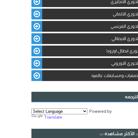
لدوري الانجليزي
لدوري الالماني
لدوري الفرنسي
لدوري الايطالي
وري ابطال اوروبا
لدوري الاوروبي
صفيات ومسابقات عالميه
لترجمه
Powered by
Translate
:: الأكثر مشاهدة :::