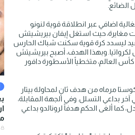
 الضائع.
لية اضافي عبر انطلاقة قوية لنونو
اءت مغايرة، حيث استغل إيفان بيريشيتش
البعيد ليسدد كرة قوية سكنت شباك الحارس
ل​كرواتيا​. وبهذا الهدف، أصبح بيريشيتش
ت كأس العالم، متخطياً الأسطورة دافور
أ
وستا مرماه من هدف ثانٍ لمحاولة بيتار
بع
خر بداعي التسلل. وفي الجهة المقابلة،
ل، كما ألغى الحكم هدفاً لرونالدو بداعي
من