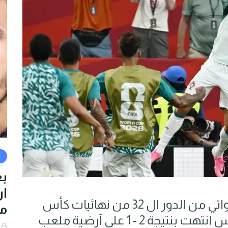
أ
بع
أطاح المنتخب ​البرتغال​ي بنظيره الكرواتي من الدور ال 32 من نهائيات ​كأس
من
العالم 2026​ بعد مباراة حبست الأنفاس انتهت بنتيجة 2 - 1 على أرضية ملعب