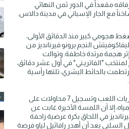
رفاقه مقعداً في الدور ثمن النهائي
اخناً مع الجار الإسباني في مدينة دالاس.
غط هجومي كبير منذ الدقائق الأولى،
يفاكوفيتش النجم برونو فيرنانديز من
 إثر هجمة مرتدة خاطفة. وتوالت
لمنتخب "الفاتريـني" في أول عشر دقائق،
رتطمت بالحائط البشري، تلتها رأسية
:
ورغم استحواذ البرتغال على ثلثي مجريات اللعب وتسجيل 7 محاولات على
اه، إلا أن اللمسة الأخيرة غابت عن
يرنانديز في اللحاق بكرة عرضية زاحفة
 السلبي بعد أن أهدر رافائيل لياو فرصة