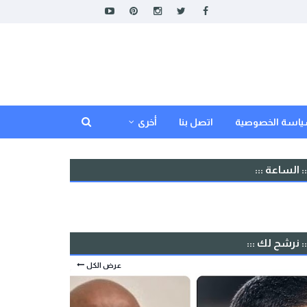
اسة الخصوصية
اتصل بنا
أخرى
:: الساعة :::
:: نرشح لك :::
عرض الكل