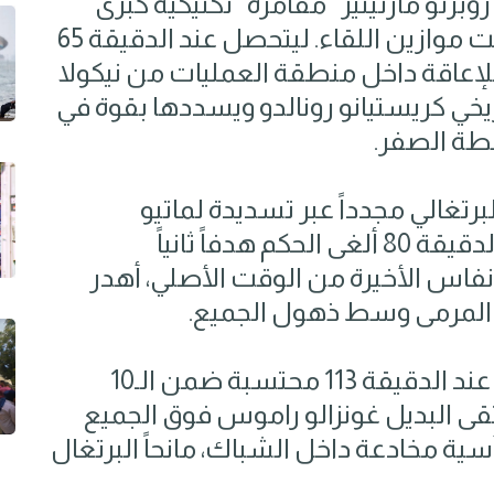
لبرتغال روبرتو مارتينيز "مقامرة" تكتيكية كبرى
بإجراء أربعة تبديلات دفعة واحدة قلبت موازين اللقاء. ليتحصل عند الدقيقة 65
 للإعاقة داخل منطقة العمليات من نيكولا
خي كريستيانو رونالدو ويسددها بقوة في
قطة الصفر.
برتغالي مجدداً عبر تسديدة لماتيو
كوفاسيتش ارتدت من القائم، وفي الدقيقة 80 ألغى الحكم هدفاً ثانياً
اس الأخيرة من الوقت الأصلي، أهدر
 المرمى وسط ذهول الجميع.
وفي الشوط الإضافي الأول، وتحديداً عند الدقيقة 113 محتسبة ضمن الـ10
قى البديل غونزالو راموس فوق الجميع
أسية مخادعة داخل الشباك، مانحاً البرتغال