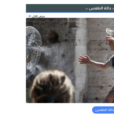
:: حالة الطقس :::
عرض الكل
الة الطقس