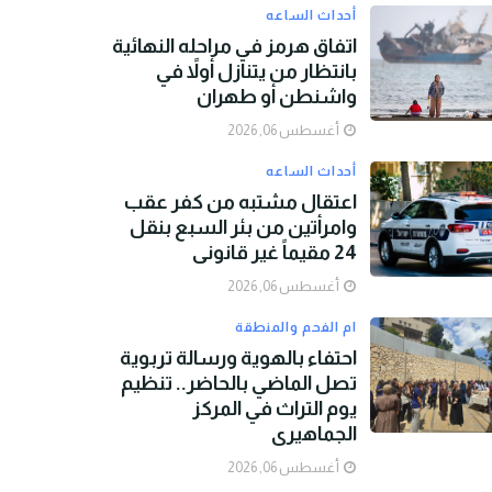
أحداث الساعه
اتفاق هرمز في مراحله النهائية
بانتظار من يتنازل أولاً في
واشنطن أو طهران
أغسطس 06, 2026
أحداث الساعه
اعتقال مشتبه من كفر عقب
وامرأتين من بئر السبع بنقل
24 مقيماً غير قانوني
أغسطس 06, 2026
ام الفحم والمنطقة
احتفاء بالهوية ورسالة تربوية
تصل الماضي بالحاضر.. تنظيم
يوم التراث في المركز
الجماهيري
أغسطس 06, 2026