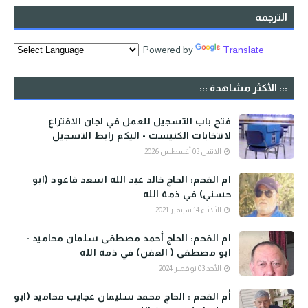
الترجمه
Powered by
Translate
::: الأكثر مشاهدة :::
فتح باب التسجيل للعمل في لجان الاقتراع
لانتخابات الكنيست - اليكم رابط التسجيل
الاثنين 03 أغسطس 2026
ام الفحم: الحاج خالد عبد الله اسعد قاعود (ابو
حسني) في ذمة الله
الثلاثاء 14 سبتمبر 2021
ام الفحم: الحاج أحمد مصطفى سلمان محاميد -
ابو مصطفى ( العفن) في ذمة الله
الأحد 03 نوفمبر 2024
أم الفحم : الحاج محمد سليمان عجايب محاميد (ابو