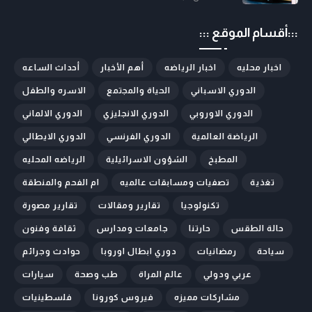
:::أقسام الموقع :::
اخبار محليه
اخبار الرياضه
أهم الأخبار
أحداث الساعه
الدوري الاسباني
الحياة والمجتمع
الاسره والطفل
الدوري الاوروبي
الدوري الانجليزي
الدوري الالماني
الرياضة العالمية
الدوري الفرنسي
الدوري الايطالي
المطبخ
الشؤون الاسرائيلية
الرياضه المحليه
تغذية
تصفيات ومسابقات عالميه
ام الفحم والمنطقة
تكنولوجيا
تقارير ومقالات
تقارير مصورة
حالة الطقس
حارتنا
جامعات ومدارس
ثقافة وفنون
سياحة
رمضانيات
دوري ابطال اوروبا
حوادث وجرائم
عربي ودولي
عالم المراة
طب وصحة
سيارات
مشاركات مميزه
فيروس كورونا
فلسطينيات