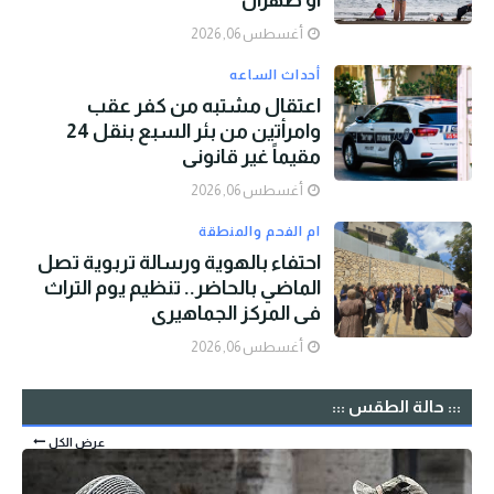
أو طهران
أغسطس 06, 2026
أحداث الساعه
اعتقال مشتبه من كفر عقب
وامرأتين من بئر السبع بنقل 24
مقيماً غير قانوني
أغسطس 06, 2026
ام الفحم والمنطقة
احتفاء بالهوية ورسالة تربوية تصل
الماضي بالحاضر.. تنظيم يوم التراث
في المركز الجماهيري
أغسطس 06, 2026
::: حالة الطقس :::
عرض الكل