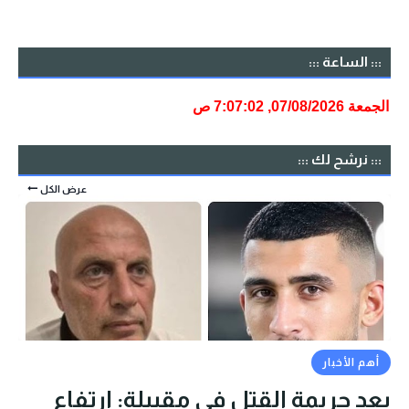
::: الساعة :::
::: نرشح لك :::
عرض الكل
أهم الأخبار
بعد جريمة القتل في مقيبلة: ارتفاع