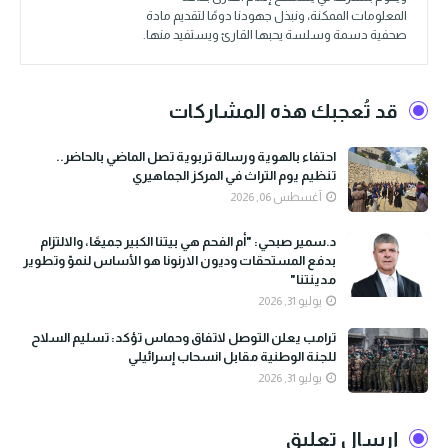
المعلومات الممكنة، ونبذل جهودنا دومًا لتقديم مادة
صحفية دسمة وسلسة يحبها القارئ ويستفيد منها.
قد تُعجبك هذه المشاركات
احتفاء بالهوية ورسالة تربوية تصل الماضي بالحاضر..
تنظيم يوم التراث في المركز الجماهيري
أغسطس 06, 2026
د.سمير صبحي: "أم الفحم هي بيتنا الكبير جميعًا، والالتزام
بدفع المستحقات وديون الارنونا هو الأساس لنموّ وتطوير
مدينتنا"
يوليو 31, 2026
ترامب يعلن التوصل لاتفاق وحماس تؤكد: تسليم السلاح
للجنة الوطنية مقابل انسحاب إسرائيلي
يوليو 31, 2026
إرسال تعليق