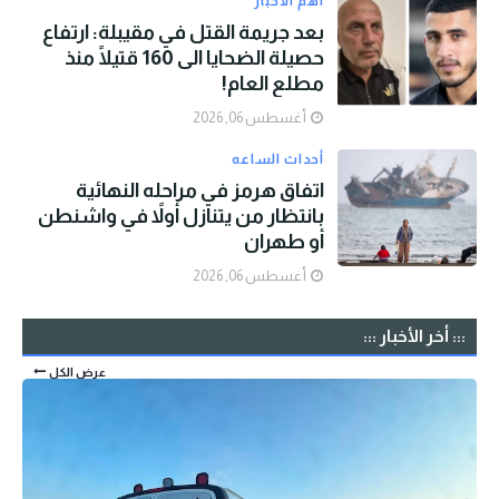
أهم الأخبار
بعد جريمة القتل في مقيبلة: ارتفاع
حصيلة الضحايا الى 160 قتيلًا منذ
مطلع العام!
أغسطس 06, 2026
أحداث الساعه
اتفاق هرمز في مراحله النهائية
بانتظار من يتنازل أولاً في واشنطن
أو طهران
أغسطس 06, 2026
::: أخر الأخبار :::
عرض الكل