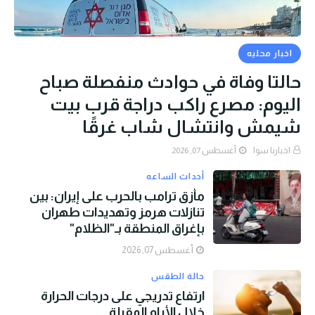
اخبار محليه
حالتا وفاة في حوادث منفصلة صباح
اليوم: مصرع راكب دراجة قرب بيت
شيمش وانتشال شاب غرقًا
اخبارنا سوا
أغسطس 07, 2026
أحداث الساعه
مأزق ترامب بالحرب على إيران: بين
تنازلات هرمز وتهديدات طهران
بإغراق المنطقة بـ"الظلام"
أغسطس 07, 2026
حالة الطقس
ارتفاع تدريجي على درجات الحرارة
خلال الأيام المقبلة