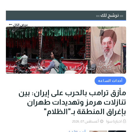
::: نرشح لك :::
عرض الكل
أحداث الساعه
مأزق ترامب بالحرب على إيران: بين
تنازلات هرمز وتهديدات طهران
بإغراق المنطقة بـ"الظلام"
اخبارنا سوا
أغسطس 07, 2026