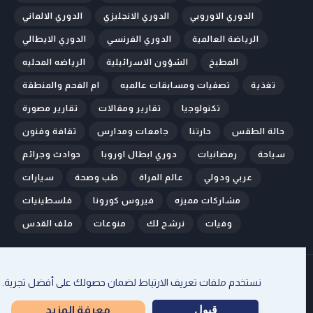
الدوري الاوروبي
الدوري الانجليزي
الدوري الالماني
الرياضة العالمية
الدوري الفرنسي
الدوري الايطالي
المطبخ
الشؤون الاسرائيلية
الرياضه المحليه
تغذية
تصفيات ومسابقات عالميه
ام الفحم والمنطقة
تكنولوجيا
تقارير ومقالات
تقارير مصورة
حالة الطقس
حارتنا
جامعات ومدارس
ثقافة وفنون
سياحة
رمضانيات
دوري ابطال اوروبا
حوادث وجرائم
عربي ودولي
عالم المراة
طب وصحة
سيارات
مشاركات مميزه
فيروس كورونا
فلسطينيات
وفيات
نرشح لك
منوعات
ملف القدس
الرئيسية
من نحن
اتصل بنا
إتفاقية الإستخدام
سياسة الخصوصية
نستخدم ملفات تعريف الارتباط لضمان حصولك على أفضل تجربة.
جميع الحقوق محفوظة ل
اخبارنا سوا
قبول
معرفة المزيد