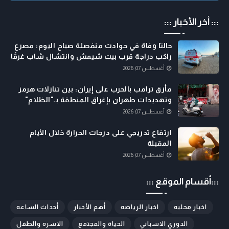
::: أخر الأخبار :::
حالتا وفاة في حوادث منفصلة صباح اليوم: مصرع
راكب دراجة قرب بيت شيمش وانتشال شاب غرقًا
أغسطس 07, 2026
مأزق ترامب بالحرب على إيران: بين تنازلات هرمز
وتهديدات طهران بإغراق المنطقة بـ"الظلام"
أغسطس 07, 2026
ارتفاع تدريجي على درجات الحرارة خلال الأيام
المقبلة
أغسطس 07, 2026
:::أقسام الموقع :::
اخبار محليه
اخبار الرياضه
أهم الأخبار
أحداث الساعه
الدوري الاسباني
الحياة والمجتمع
الاسره والطفل