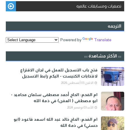
تصفيات ومسابقات عالميه
الترجمه
Powered by
Translate
::: الأكثر مشاهدة :::
فتح باب التسجيل للعمل في لجان الاقتراع
لانتخابات الكنيست - اليكم رابط التسجيل
الاثنين 03 أغسطس 2026
ام الفحم: الحاج أحمد مصطفى سلمان محاميد -
ابو مصطفى ( العفن) في ذمة الله
الأحد 03 نوفمبر 2024
ام الفحم: الحاج خالد عبد الله اسعد قاعود (ابو
حسني) في ذمة الله