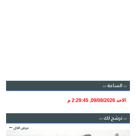
::: الساعة :::
::: نرشح لك :::
عرض الكل