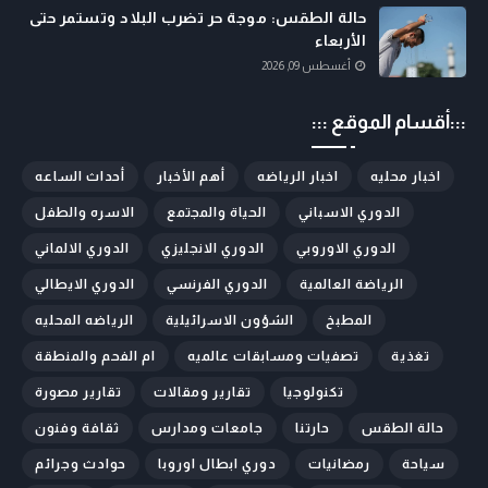
حالة الطقس: موجة حر تضرب البلاد وتستمر حتى
الأربعاء
أغسطس 09, 2026
:::أقسام الموقع :::
اخبار محليه
اخبار الرياضه
أهم الأخبار
أحداث الساعه
الدوري الاسباني
الحياة والمجتمع
الاسره والطفل
الدوري الاوروبي
الدوري الانجليزي
الدوري الالماني
الرياضة العالمية
الدوري الفرنسي
الدوري الايطالي
المطبخ
الشؤون الاسرائيلية
الرياضه المحليه
تغذية
تصفيات ومسابقات عالميه
ام الفحم والمنطقة
تكنولوجيا
تقارير ومقالات
تقارير مصورة
حالة الطقس
حارتنا
جامعات ومدارس
ثقافة وفنون
سياحة
رمضانيات
دوري ابطال اوروبا
حوادث وجرائم