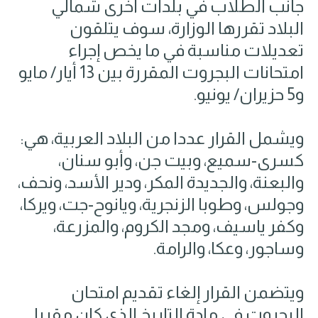
جانب الطلاب في بلدات أخرى شمالي
البلاد تقررها الوزارة، سوف يتلقون
تعديلات مناسبة في ما يخص إجراء
امتحانات البجروت المقررة بين 13 أيار/ مايو
و5 حزيران/ يونيو.
ويشمل القرار عددا من البلاد العربية، هي:
كسرى-سميع، وبيت جن، وأبو سنان،
والبعنة، والجديدة المكر، ودير الأسد، ونحف،
وجولس، وطوبا الزنجرية، ويانوح-جت، ويركا،
وكفر ياسيف، ومجد الكروم، والمزرعة،
وساجور، وعكا، والرامة.
ويتضمن القرار إلغاء تقديم امتحان
البجروت في مادة التاريخ الذي كان مقررا