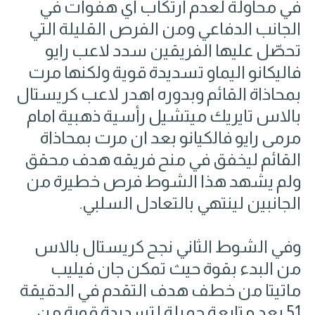
في محاولة لعدم ارتكاب أي هفوات في
الجانب الدفاعي ومن الفرص القليلة التي
تحصّل عليها الفريقين سدد لاعب رايو
فاليكانو اليماو تسديدة قوية ولكنها مرت
بمحاذاة القائم وبدوره اهدر لاعب كريستال
بالاس تايريك ميتشيل رأسية ذهبية امام
مرمى رايو فالكيانو بعد ان مرت بمحاذاة
القائم ليخفق في منح فريقه هدف محقق
ولم يشهد هذا الشوط فرص خطيرة من
الجانبين لينتهي بالتعادل السلبي.
وفي الشوط الثاني نجح كريستال بالاس
من البدء بقوة حيث تمكن جان فيليب
ماتيتا من خطف هدف التقدم في الدقيقة
51 بعد متابعة جميلة لتسديدة قوية من