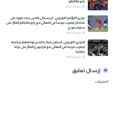
رايو فالكيانو
مايو 28, 2026
دوري المؤتمر الاوروبي: كريستال بالاس يجدد فوزه على
شاختار ليضرب موعداً في النهائي مع رايو فاليكانو الفائز على
ستراسبورغ
مايو 08, 2026
الدوري الاوروبي: استون فيلا يكتسح نوتنغهام برباعية
ليضرب موعداً في النهائي مع فرايبورغ الفائز على براغا
بثلاثية
مايو 08, 2026
إرسال تعليق
0 تعليقات