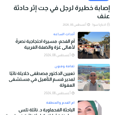
إصابة خطيرة لرجل في جت إثر حادثة
عنف
اخبارنا سوا
أغسطس 08, 2026
أحداث الساعه
أم الفحم: مسيرة احتجاجية نصرةً
لأهالي غزة والضفة الغربية
أغسطس 08, 2026
ثقافة وفنون
تعيين الدكتور مصطفى خلايلة نائبًا
لمدير قسم التأهيل في مستشفى
العفولة
أغسطس 08, 2026
ام الفحم والمنطقة
الباحثة الفحماوية د. نائلة تلس