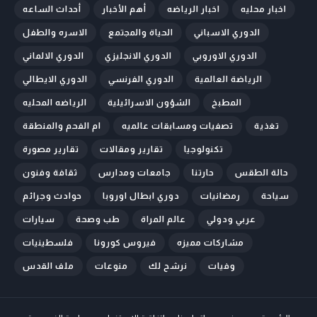
اخبار محليه
اخبار الرياضه
أهم الأخبار
أحداث الساعه
الدوري الاسباني
الحياة والمجتمع
الاسره والطفل
الدوري الاوروبي
الدوري الانجليزي
الدوري الالماني
الرياضة العالمية
الدوري الفرنسي
الدوري الايطالي
المطبخ
الشؤون الاسرائيلية
الرياضه المحليه
تغذية
تصفيات ومسابقات عالميه
ام الفحم والمنطقة
تكنولوجيا
تقارير ومقالات
تقارير مصورة
حالة الطقس
حارتنا
جامعات ومدارس
ثقافة وفنون
سياحة
رمضانيات
دوري ابطال اوروبا
حوادث وجرائم
عربي ودولي
عالم المراة
طب وصحة
سيارات
مشاركات مميزه
فيروس كورونا
فلسطينيات
وفيات
نرشح لك
منوعات
ملف القدس