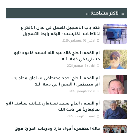
::: الأكثر مشاهدة :::
فتح باب التسجيل للعمل في لجان الاقتراع
لانتخابات الكنيست - اليكم رابط التسجيل
الاثنين 03 أغسطس 2026
ام الفحم: الحاج خالد عبد الله اسعد قاعود (ابو
حسني) في ذمة الله
الثلاثاء 14 سبتمبر 2021
ام الفحم: الحاج أحمد مصطفى سلمان محاميد -
ابو مصطفى ( العفن) في ذمة الله
الأحد 03 نوفمبر 2024
أم الفحم : الحاج محمد سليمان عجايب محاميد (ابو
سليمان) في ذمة الله
السبت 15 نوفمبر 2025
حالة الطقس: أجواء حارة ودرجات الحرارة فوق