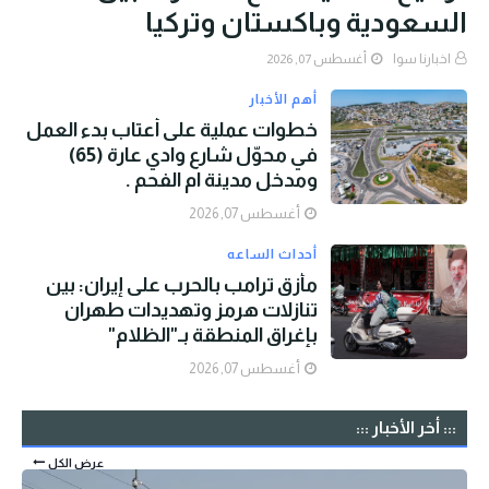
السعودية وباكستان وتركيا
اخبارنا سوا
أغسطس 07, 2026
أهم الأخبار
خطوات عملية على أعتاب بدء العمل
في محوّل شارع وادي عارة (65)
ومدخل مدينة ام الفحم .
أغسطس 07, 2026
أحداث الساعه
مأزق ترامب بالحرب على إيران: بين
تنازلات هرمز وتهديدات طهران
بإغراق المنطقة بـ"الظلام"
أغسطس 07, 2026
::: أخر الأخبار :::
عرض الكل