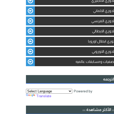
لدوري الانجليزي
لدوري الالماني
لدوري الفرنسي
لدوري الايطالي
وري ابطال اوروبا
لدوري الاوروبي
صفيات ومسابقات عالميه
لترجمه
Powered by
Translate
:: الأكثر مشاهدة :::