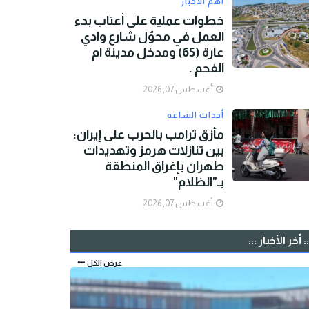
أهم الأخبار
خطوات عملية على أعتاب بدء
العمل في محوّل شارع وادي
عارة (65) ومدخل مدينة ام
الفحم .
أغسطس 07, 2026
أحداث الساعه
مأزق ترامب بالحرب على إيران:
بين تنازلات هرمز وتهديدات
طهران بإغراق المنطقة
بـ"الظلام"
أغسطس 07, 2026
:: أخر الأخبار :::
عرض الكل