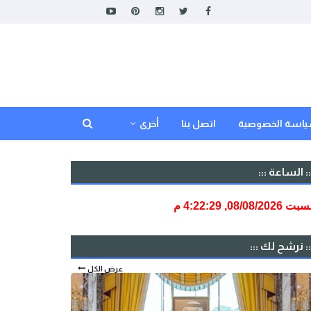
اسة الخصوصية
اتصل بنا
أخرى
:: الساعة :::
:: نرشح لك :::
عرض الكل