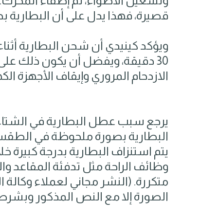
وتشغيل الأضواء، ثم إطفاء المحرك.
قصيرة، فهذا يدل على أن البطارية بح
ويؤكد كينيدي أن شحن البطارية أثناء
30 دقيقة، ويفضل أن يكون ذلك على
الازدحام المروري وإيقاف الأجهزة الكه
يرجع سبب عطل البطارية في الشتاء إ
البطارية بصورة ملحوظة في الطقس ال
يتم استنزاف البطارية بدرجة كبيرة خ
وظائف الراحة مثل تدفئة المقاعد والزج
الصورة إلا مع النص المذكور وبشرط 