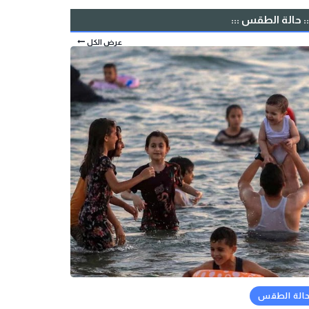
:: حالة الطقس :::
عرض الكل
الة الطقس