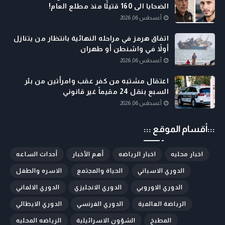
الضحايا الى 160 قتيلًا منذ مطلع العام!
أغسطس 06, 2026
اتفاق هرمز في مراحله النهائية بانتظار من يتنازل
أولاً في واشنطن أو طهران
أغسطس 06, 2026
اعتقال مشتبه من كفر عقب وامرأتين من بئر
السبع بنقل 24 مقيماً غير قانوني
أغسطس 06, 2026
:::أقسام الموقع :::
اخبار محليه
اخبار الرياضه
أهم الأخبار
أحداث الساعه
الدوري الاسباني
الحياة والمجتمع
الاسره والطفل
الدوري الاوروبي
الدوري الانجليزي
الدوري الالماني
الرياضة العالمية
الدوري الفرنسي
الدوري الايطالي
المطبخ
الشؤون الاسرائيلية
الرياضه المحليه