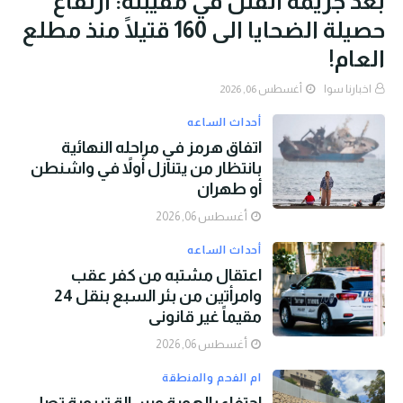
بعد جريمة القتل في مقيبلة: ارتفاع
حصيلة الضحايا الى 160 قتيلًا منذ مطلع
العام!
اخبارنا سوا
أغسطس 06, 2026
أحداث الساعه
اتفاق هرمز في مراحله النهائية
بانتظار من يتنازل أولاً في واشنطن
أو طهران
أغسطس 06, 2026
أحداث الساعه
اعتقال مشتبه من كفر عقب
وامرأتين من بئر السبع بنقل 24
مقيماً غير قانوني
أغسطس 06, 2026
ام الفحم والمنطقة
احتفاء بالهوية ورسالة تربوية تصل