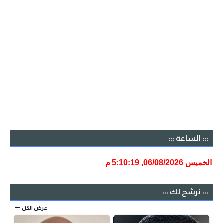
::: الساعة :::
::: نرشح لك :::
عرض الكل