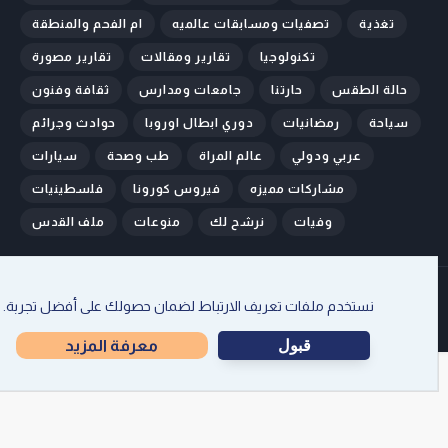
تغذية
تصفيات ومسابقات عالميه
ام الفحم والمنطقة
تكنولوجيا
تقارير ومقالات
تقارير مصورة
حالة الطقس
حارتنا
جامعات ومدارس
ثقافة وفنون
سياحة
رمضانيات
دوري ابطال اوروبا
حوادث وجرائم
عربي ودولي
عالم المراة
طب وصحة
سيارات
مشاركات مميزه
فيروس كورونا
فلسطينيات
وفيات
نرشح لك
منوعات
ملف القدس
الرئيسية
من نحن
اتصل بنا
إتفاقية الإستخدام
سياسة الخصوصية
نستخدم ملفات تعريف الارتباط لضمان حصولك على أفضل تجربة.
جميع الحقوق محفوظة ل
اخبارنا سوا
قبول
معرفة المزيد