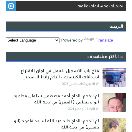
تصفيات ومسابقات عالميه
الترجمه
Powered by
Translate
::: الأكثر مشاهدة :::
فتح باب التسجيل للعمل في لجان الاقتراع
لانتخابات الكنيست - اليكم رابط التسجيل
الاثنين 03 أغسطس 2026
ام الفحم: الحاج أحمد مصطفى سلمان محاميد -
ابو مصطفى ( العفن) في ذمة الله
الأحد 03 نوفمبر 2024
ام الفحم: الحاج خالد عبد الله اسعد قاعود (ابو
حسني) في ذمة الله