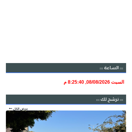
::: الساعة :::
::: نرشح لك :::
عرض الكل