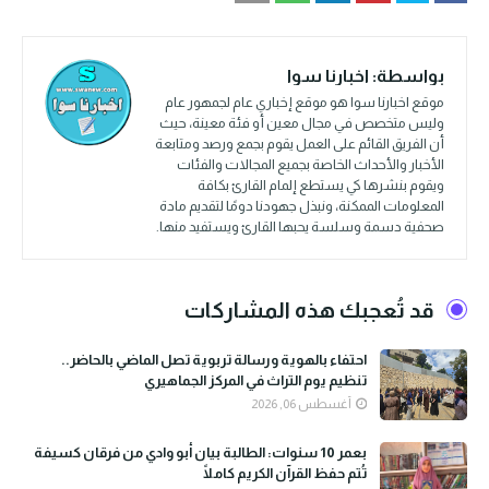
بواسطة:
اخبارنا سوا
موقع اخبارنا سوا هو موقع إخباري عام لجمهور عام
وليس متخصص في مجال معين أو فئة معينة، حيث
أن الفريق القائم على العمل يقوم بجمع ورصد ومتابعة
الأخبار والأحداث الخاصة بجميع المجالات والفئات
ويقوم بنشرها كي يستطع إلمام القارئ بكافة
المعلومات الممكنة، ونبذل جهودنا دومًا لتقديم مادة
صحفية دسمة وسلسة يحبها القارئ ويستفيد منها.
قد تُعجبك هذه المشاركات
احتفاء بالهوية ورسالة تربوية تصل الماضي بالحاضر..
تنظيم يوم التراث في المركز الجماهيري
أغسطس 06, 2026
بعمر 10 سنوات: الطالبة بيان أبو وادي من فرقان كسيفة
تُتم حفظ القرآن الكريم كاملًا