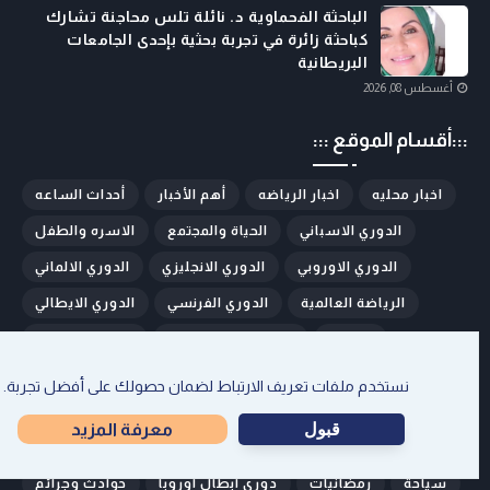
الباحثة الفحماوية د. نائلة تلس محاجنة تشارك
كباحثة زائرة في تجربة بحثية بإحدى الجامعات
البريطانية
أغسطس 08, 2026
:::أقسام الموقع :::
اخبار محليه
اخبار الرياضه
أهم الأخبار
أحداث الساعه
الدوري الاسباني
الحياة والمجتمع
الاسره والطفل
الدوري الاوروبي
الدوري الانجليزي
الدوري الالماني
الرياضة العالمية
الدوري الفرنسي
الدوري الايطالي
المطبخ
الشؤون الاسرائيلية
الرياضه المحليه
تغذية
تصفيات ومسابقات عالميه
ام الفحم والمنطقة
نستخدم ملفات تعريف الارتباط لضمان حصولك على أفضل تجربة.
تكنولوجيا
تقارير ومقالات
تقارير مصورة
قبول
معرفة المزيد
حالة الطقس
حارتنا
جامعات ومدارس
ثقافة وفنون
سياحة
رمضانيات
دوري ابطال اوروبا
حوادث وجرائم