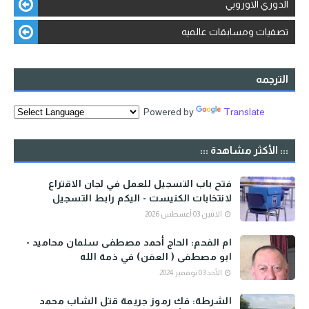
الدوري الاوروبي
تصفيات ومسابقات عالميه
الترجمه
Powered by
Translate
::: الأكثر مشاهدة :::
فتح باب التسجيل للعمل في لجان الاقتراع
لانتخابات الكنيست - اليكم رابط التسجيل
الاثنين 03 أغسطس 2026
ام الفحم: الحاج أحمد مصطفى سلمان محاميد -
ابو مصطفى ( العفن) في ذمة الله
الأحد 03 نوفمبر 2024
الشرطة: فك رموز جريمة قتل الشاب محمد