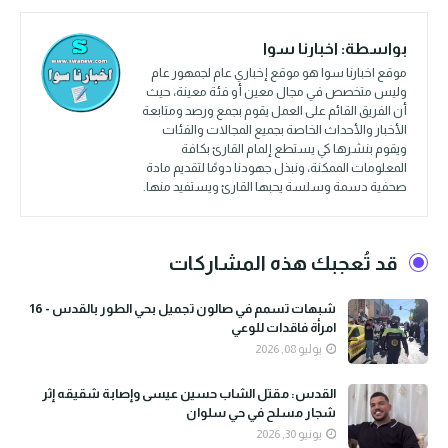
بواسطة:
اخبارنا سوا
موقع اخبارنا سوا هو موقع إخباري عام لجمهور عام
وليس متخصص في مجال معين أو فئة معينة، حيث
أن الفريق القائم على العمل يقوم بجمع ورصد ومتابعة
الأخبار والأحداث الخاصة بجميع المجالات والفئات
ويقوم بنشرها كي يستطع إلمام القارئ بكافة
المعلومات الممكنة، ونبذل جهودنا دومًا لتقديم مادة
صحفية دسمة وسلسة يحبها القارئ ويستفيد منها.
قد تُعجبك هذه المشاركات
شبهات تسمم في صالون تجميل بحي الطور بالقدس - 16
امرأة فاقدات للوعي
يوليو 08, 2026
القدس: مقتل الشاب حسين عيسى وإصابة شقيقه إثر
شجار مسلح في حي سلوان
يونيو 30, 2026