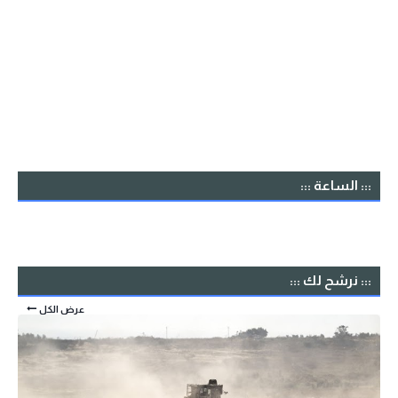
::: الساعة :::
::: نرشح لك :::
عرض الكل