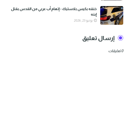
خنقه بكيس بلاستيك - إتهام أب عربي من القدس بقتل
إبنه
يونيو 23, 2026
إرسال تعليق
0 تعليقات