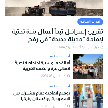
أحداث الساعه
تقرير: إسرائيل تبدأ أعمال بنية تحتية
لإقامة "مدينة جديدة" في رفح
اخبارنا سوا
أغسطس 09, 2026
أحداث الساعه
أم الفحم: مسيرة احتجاجية نصرةً
لأهالي غزة والضفة الغربية
أغسطس 08, 2026
أحداث الساعه
توقيع اتفاقية دفاع مشترك بين
السعودية وباكستان وتركيا
أغسطس 07, 2026