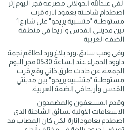
لقي عبدالله الجولاني مصرعه فجر اليوم إثر
اصطدام شاحنته بعمود انارة قرب
مستوطنة "متسبية يريحو" على شارع 1
بين مدينتي القدس و أريحا في منطقة
الضفة الغربية.
وفي وقتٍ سابق، ورد بلاغ ورد لطاقم نجمة
داوود الحمراء عند الساعة 05:30 فجر اليوم
الجمعة، عن حادث طرق ذاتي وقع قرب
مستوطنة "متشبيه يريحو" بين مدينتي
القدس وأريحا في الضفة الغربية.
وقدم المسعفون والمضمدون
الاسعافات الأولية لسائق الشاحنة الذي
اصطدم بعامود إنارة، لكن كان المصاب قد
تعرض لجروح بالغة في مختلف أنحاء