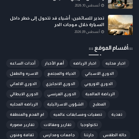
أغسطس 10, 2026
تحذير للسائقين: أشياء قد تتحول إلى خطر داخل
السيارة خلال موجات الحر
أغسطس 09, 2026
:::أقسام الموقع :::
اخبار محليه
اخبار الرياضه
أهم الأخبار
أحداث الساعه
الدوري الاسباني
الحياة والمجتمع
الاسره والطفل
الدوري الاوروبي
الدوري الانجليزي
الدوري الالماني
الرياضة العالمية
الدوري الفرنسي
الدوري الايطالي
المطبخ
الشؤون الاسرائيلية
الرياضه المحليه
تغذية
تصفيات ومسابقات عالميه
ام الفحم والمنطقة
تكنولوجيا
تقارير ومقالات
تقارير مصورة
حالة الطقس
حارتنا
جامعات ومدارس
ثقافة وفنون