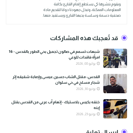
ويقوم بنشرها كي يستطع إلمام القارئ بكافة
المعلومات الممكنة، ونبذل جهودنا دومًا لتقديم مادة
صحفية دسمة وسلسة يحبها القارئ ويستفيد منها.
قد تُعجبك هذه المشاركات
شبهات تسمم في صالون تجميل بحي الطور بالقدس - 16
امرأة فاقدات للوعي
يوليو 08, 2026
القدس: مقتل الشاب حسين عيسى وإصابة شقيقه إثر
شجار مسلح في حي سلوان
يونيو 30, 2026
خنقه بكيس بلاستيك - إتهام أب عربي من القدس بقتل
إبنه
يونيو 23, 2026
إرسال تعليق