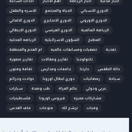
اخبار محليه
اخبار الرياضه
أهم الأخبار
أحداث الساعه
الدوري الاسباني
الحياة والمجتمع
الاسره والطفل
الدوري الاوروبي
الدوري الانجليزي
الدوري الالماني
الرياضة العالمية
الدوري الفرنسي
الدوري الايطالي
المطبخ
الشؤون الاسرائيلية
الرياضه المحليه
تغذية
تصفيات ومسابقات عالميه
ام الفحم والمنطقة
تكنولوجيا
تقارير ومقالات
تقارير مصورة
حالة الطقس
حارتنا
جامعات ومدارس
ثقافة وفنون
سياحة
رمضانيات
دوري ابطال اوروبا
حوادث وجرائم
عربي ودولي
عالم المراة
طب وصحة
سيارات
مشاركات مميزه
فيروس كورونا
فلسطينيات
وفيات
نرشح لك
منوعات
ملف القدس
الرئيسية
من نحن
اتصل بنا
إتفاقية الإستخدام
سياسة الخصوصية