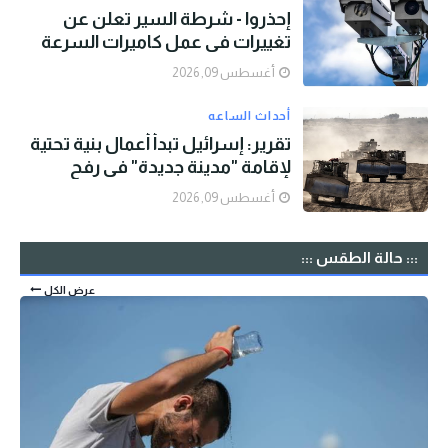
إحذروا - شرطة السير تعلن عن
تغييرات في عمل كاميرات السرعة
أغسطس 09, 2026
أحداث الساعه
تقرير: إسرائيل تبدأ أعمال بنية تحتية
لإقامة "مدينة جديدة" في رفح
أغسطس 09, 2026
::: حالة الطقس :::
عرض الكل