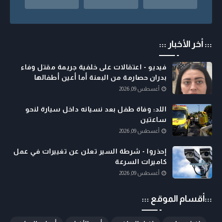
::: أخر الأخبار :::
فيديو - اعتقالات على خلفية جريمة مقتل وفاء
بدران حصارمة من البعنة أما أعين أطفالها
أغسطس 09, 2026
اللد: وفاة طفل بعد نسيانه داخل سيارة لنحو
ساعتين
أغسطس 09, 2026
إحذروا - شرطة السير تعلن عن تغييرات في عمل
كاميرات السرعة
أغسطس 09, 2026
:::أقسام الموقع :::