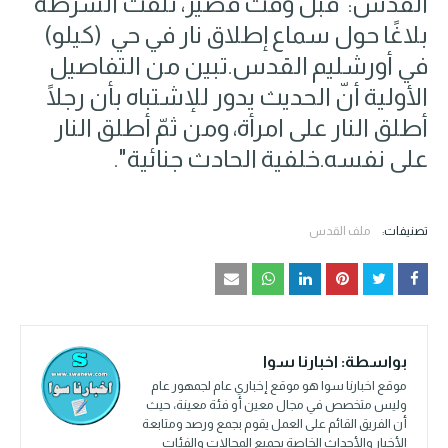
القدس:"قبل وقت قصير، تلقّت الشرطة
بلاغًا حول سماع إطلاق نار في حي (كيلو)
في أورشليم القدس.تبين من التفاصيل
الأولية أنّ الحديث يدور للإشتباه بأن رجلًا
أطلق النار على امرأة، ومن ثمّ أطلق النار
على نفسه.خلفية الحادث جنائية".
تصنيفات:
ملف القدس
بواسطة:
اخبارنا سوا
موقع اخبارنا سوا هو موقع إخباري عام لجمهور عام
وليس متخصص في مجال معين أو فئة معينة، حيث
أن الفريق القائم على العمل يقوم بجمع ورصد ومتابعة
الأخبار والأحداث الخاصة بجميع المجالات والفئات