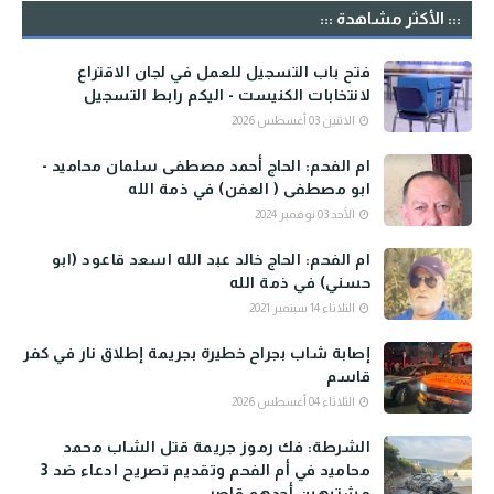
::: الأكثر مشاهدة :::
فتح باب التسجيل للعمل في لجان الاقتراع
لانتخابات الكنيست - اليكم رابط التسجيل
الاثنين 03 أغسطس 2026
ام الفحم: الحاج أحمد مصطفى سلمان محاميد -
ابو مصطفى ( العفن) في ذمة الله
الأحد 03 نوفمبر 2024
ام الفحم: الحاج خالد عبد الله اسعد قاعود (ابو
حسني) في ذمة الله
الثلاثاء 14 سبتمبر 2021
إصابة شاب بجراح خطيرة بجريمة إطلاق نار في كفر
قاسم
الثلاثاء 04 أغسطس 2026
الشرطة: فك رموز جريمة قتل الشاب محمد
محاميد في أم الفحم وتقديم تصريح ادعاء ضد 3
مشتبهين أحدهم قاصر