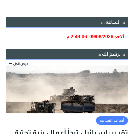
::: الساعة :::
::: نرشح لك :::
عرض الكل
أحداث الساعه
تقرير: إسرائيل تبدأ أعمال بنية تحتية