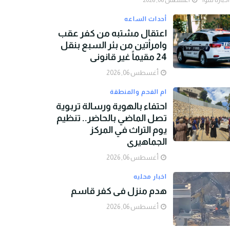
اخبارنا سوا
أغسطس 06, 2026
أحداث الساعه
اعتقال مشتبه من كفر عقب
وامرأتين من بئر السبع بنقل
24 مقيماً غير قانوني
أغسطس 06, 2026
ام الفحم والمنطقة
احتفاء بالهوية ورسالة تربوية
تصل الماضي بالحاضر.. تنظيم
يوم التراث في المركز
الجماهيري
أغسطس 06, 2026
اخبار محليه
هدم منزل في كفر قاسم
أغسطس 06, 2026