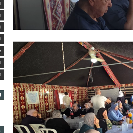
ا
ا
ا
ا
د
ا
ت
ا
: