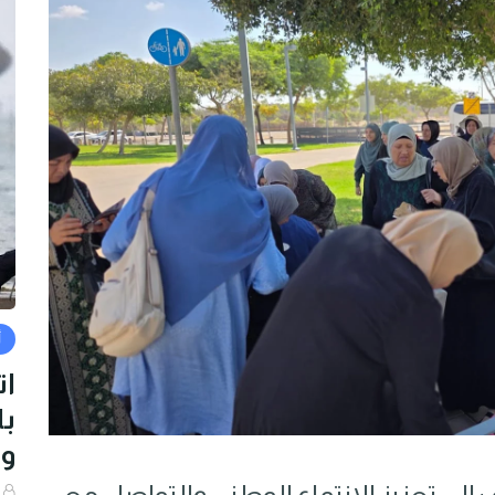
أ
ات
با
و
ى تعزيز الانتماء الوطني
والتواصل مع