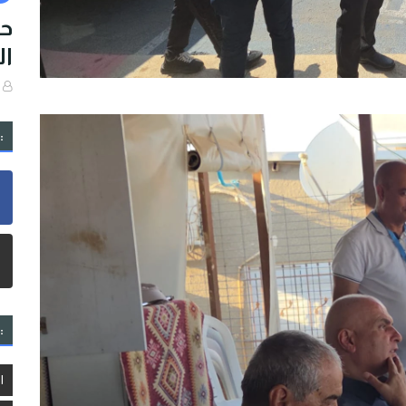
حا
ال
:
:
ا