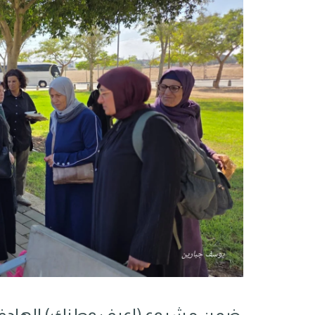
ضمن مشروع (اعرف وطنك) الهادف إل