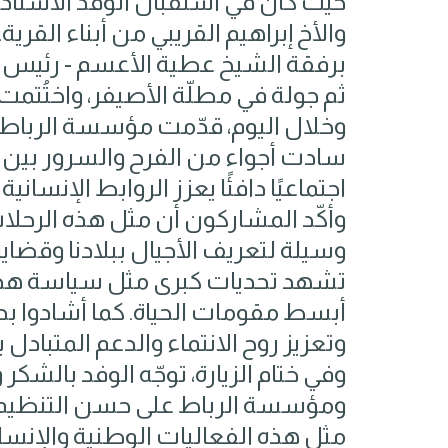
حيث كان في استقبال الوفد الأستاذ ي
والأخ إبراهيم القريبي من أبناء القرية
برفقة الشيخ عطية الأعسم - رئيس ا
ثم جولة في مطلّة الأصيفر، واختُتمت ا
وخلال اليوم، قدّمت مؤسسة الرباط 
سادت أجواء من الفرح والسرور بين ال
اجتماعيًا دافئًا يعزز الروابط الإنساني
وأكّد المشاركون أن مثل هذه الرحل
وسيلة لتعريف الأجيال ببلادنا وقضايا
تشهد تحديات كبرى مثل سياسة هدم 
أبسط مقومات الحياة. كما أشادوا بد
وتعزيز روح الانتماء والدعم المتبادل ب
وفي ختام الزيارة، توجّه الوفد بالشكر 
ومؤسسة الرباط على حسن التنظيم 
مثل هذه الفعاليات الوطنية والإنسان