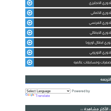
لدوري الانجليزي
لدوري الالماني
لدوري الفرنسي
لدوري الايطالي
وري ابطال اوروبا
لدوري الاوروبي
صفيات ومسابقات عالميه
لترجمه
Powered by
Translate
:: الأكثر مشاهدة :::