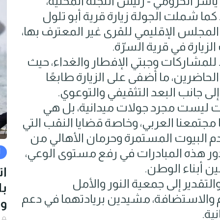
اسر الخرومي - رئيس اللجنة المحلية،
. كما شملت الجولة زيارة قرية أبو تلول
لمجلس الإقليمي للقرى غير المعترف بها،
لزيارة في قرية السرّة.
للمشاركات وجبتي الإفطار والغداء، حيث
حاضرين، ما أضفى على الزيارة طابعًا
ة إلى جانب البعد التثقيفي والتوعوي.
ات ليست مجرد جولات ميدانية، بل هي
 مجتمعنا العربي، وخاصة قضايا النقب التي
البيوت المستمرة وحرمان الأهالي من
ور هذه المبادرات في رفع مستوى الوعي،
أ
ين أبناء الوطن.
ات
والتقدير إلى جمعية النور والأمل
با
والاستضافة، مشيدين بريادتهما في دعم
و
ية.