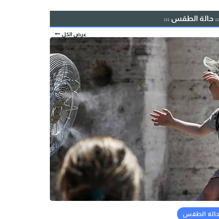
:: حالة الطقس :::
عرض الكل
الة الطقس