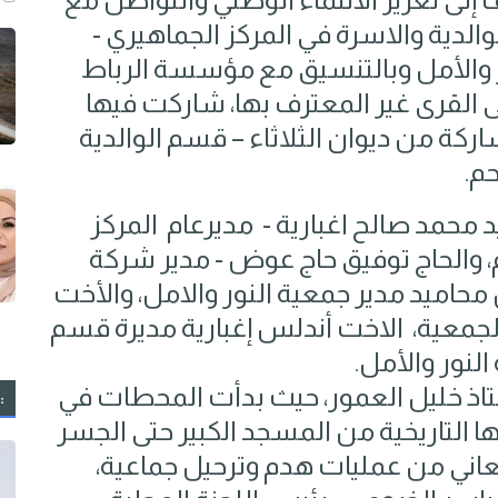
الدية والاسرة في المركز الجماهيري -
ر والأمل وبالتنسيق مع مؤسسة الرباط
لى القرى غير المعترف بها، شاركت فيها
 نسائية تضم أكثر من 35 مشاركة من ديوان الثلاثاء – قسم الوالدية
م.
د محمد صالح اغبارية - مديرعام المركز
، والحاج توفيق حاج عوض - مدير شركة
محاميد مدير جمعية النور والامل، والأخت
الجمعية، الاخت أندلس إغبارية مديرة قسم
النور والأمل.
اذ خليل العمور، حيث بدأت المحطات في
:
ا التاريخية من المسجد الكبير حتى الجسر
ي تعاني من عمليات هدم وترحيل جماعية،