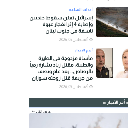
أحداث الساعه
إسرائيل تعلن سقوط جنديين
وإصابة 4 إثر انفجار عبوة
ناسفة في جنوب لبنان
أغسطس 06, 2026
أهم الأخبار
مأساة مزدوجة في الطيرة
والطيبة: مقتل زياد بشارة رمياً
بالرصاص.. بعد عام ونصف
من جريمة قتل زوجته سوزان
أغسطس 05, 2026
:: أخر الأخبار :::
عرض الكل