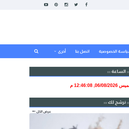
اسة الخصوصية
اتصل بنا
أخرى
:: الساعة :::
:: نرشح لك :::
عرض الكل