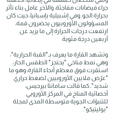
جراء فيضانات مفاجئة، والآخر عامل بناء تأثر
بحرارة الجو. وفي إشبيلية بإسبانيا، حيث كان
المسؤولون الأوروبيون يحضرون قمة،
ارتفعت درجات الحرارة إلى ما يزيد عن
أربعين درجة مئوية.
وتشهد القارة ما يعرف بـ"القبة الحرارية"،
وهي نمط مناخي "يحتجز" الطقس الحار،
استقرت فوق معظم أنحاء القارة، وهو ما
"عرّض ملايين الأوروبيين لضغط حراري
شديد"، كما قالت سامانثا بيرجيس،
أخصائية المناخ في المركز الأوروبي
للتنبؤات الجوية متوسطة المدى لمجلة
"بوليتيكو".