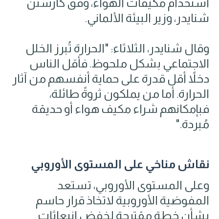
استخدام مكيفات الهواء، وفق كارستن
شنايدر، وزير البيئة الألماني.
وقال شنايدر، الثلاثاء: "الحرارة تُبرز الخلل
الاجتماعي بشكل ملحوظ. فأقل الناس
دخلاً أقل قدرة على حماية أنفسهم من آثار
الحرارة. أما من يملكون ثروةً طائلة،
فبإمكانهم شراء مكيف هواء أو حديقة
مُبردة."
نقاش مناخي على المستوى الأوروبي
وعلى المستوى الأوروبي، تستعد
المفوضية الأوروبية لاتخاذ قرار حاسم
بشأن خطة مقترحة لخفض انبعاثات