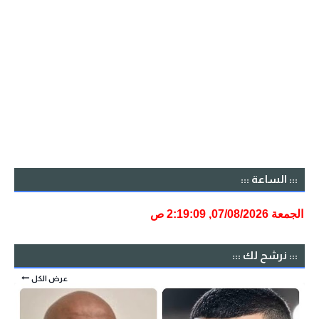
::: الساعة :::
::: نرشح لك :::
عرض الكل