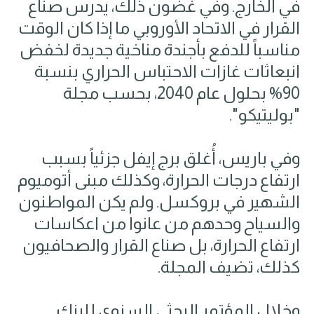
في الخارج. وفي غضون ذلك، يدرس صناع
القرار في الاتحاد الأوروبي ما إذا كان الوقت
مناسباً للدفع بأجندة مناخية جديدة لخفض
انبعاثات غازات الاحتباس الحراري بنسبة
90% بحلول عام 2040، بحسب مجلة
"بوليتيكو".
وفي باريس، أُغلق برج إيفل جزئياً بسبب
ارتفاع درجات الحرارة، وكذلك مبنى أتوميوم
الشهير في بروكسل. ولم يكن المواطنون
والسياح وحدهم من عانوا من اعكاسات
ارتفاع الحرارة، بل صناع القرار والصحافيون
كذلك، تضيف المجلة.
وخلال المؤتمر البحثي السنوي للبنك