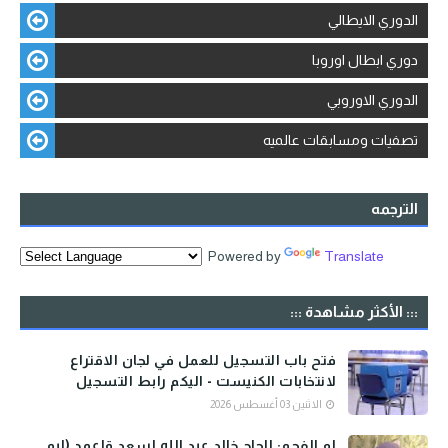
الدوري الايطالي
دوري ابطال اوروبا
الدوري الاوروبي
تصفيات ومسابقات عالميه
الترجمه
Powered by
Translate
::: الأكثر مشاهدة :::
فتح باب التسجيل للعمل في لجان الاقتراع
لانتخابات الكنيست - اليكم رابط التسجيل
الاثنين 03 أغسطس 2026
ام الفحم: الحاج خالد عبد الله اسعد قاعود (ابو