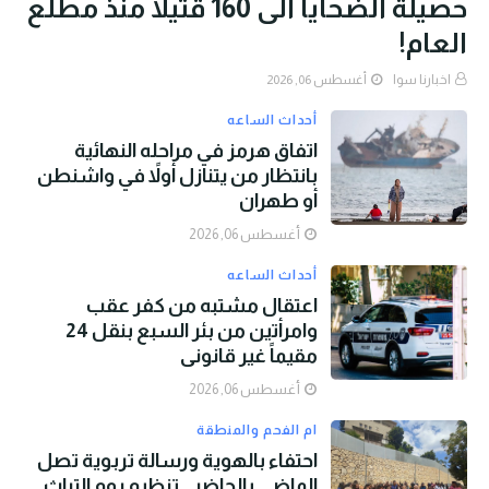
حصيلة الضحايا الى 160 قتيلًا منذ مطلع
العام!
اخبارنا سوا
أغسطس 06, 2026
أحداث الساعه
اتفاق هرمز في مراحله النهائية
بانتظار من يتنازل أولاً في واشنطن
أو طهران
أغسطس 06, 2026
أحداث الساعه
اعتقال مشتبه من كفر عقب
وامرأتين من بئر السبع بنقل 24
مقيماً غير قانوني
أغسطس 06, 2026
ام الفحم والمنطقة
احتفاء بالهوية ورسالة تربوية تصل
الماضي بالحاضر.. تنظيم يوم التراث