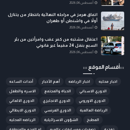
أغسطس 06, 2026
اتفاق هرمز في مراحله النهائية بانتظار من يتنازل
أولاً في واشنطن أو طهران
أغسطس 06, 2026
اعتقال مشتبه من كفر عقب وامرأتين من بئر
السبع بنقل 24 مقيماً غير قانوني
أغسطس 06, 2026
:::أقسام الموقع :::
اخبار محليه
اخبار الرياضه
أهم الأخبار
أحداث الساعه
الدوري الاسباني
الحياة والمجتمع
الاسره والطفل
الدوري الاوروبي
الدوري الانجليزي
الدوري الالماني
الرياضة العالمية
الدوري الفرنسي
الدوري الايطالي
المطبخ
الشؤون الاسرائيلية
الرياضه المحليه
تغذية
تصفيات ومسابقات عالميه
ام الفحم والمنطقة