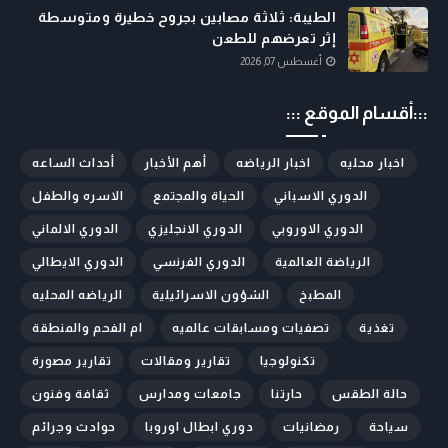
الطيبة: ثلاثة مصابين بجروح خطيرة ومتوسطة
إثر تعرضهم للطعن
أغسطس 07, 2026
:::أقسام الموقع :::
اخبار محليه
اخبار الرياضه
أهم الأخبار
أحداث الساعه
الدوري الاسباني
الحياة والمجتمع
الاسره والطفل
الدوري الاوروبي
الدوري الانجليزي
الدوري الالماني
الرياضة العالمية
الدوري الفرنسي
الدوري الايطالي
المطبخ
الشؤون الاسرائيلية
الرياضه المحليه
تغذية
تصفيات ومسابقات عالميه
ام الفحم والمنطقة
تكنولوجيا
تقارير ومقالات
تقارير مصورة
حالة الطقس
حارتنا
جامعات ومدارس
ثقافة وفنون
سياحة
رمضانيات
دوري ابطال اوروبا
حوادث وجرائم