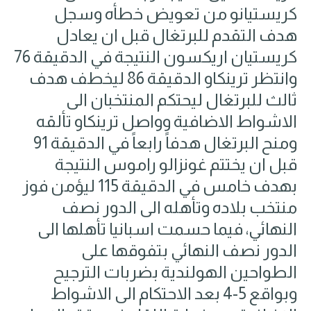
كريستيانو من تعويض خطأه وسجل
هدف التقدم للبرتغال قبل ان يعادل
كريستيان اريكسون النتيجة في الدقيقة 76
وانتظر ترينكاو الدقيقة 86 ليخطف هدف
ثالث للبرتغال ليحتكم المنتخبان الى
الاشواط الاضافية وواصل ترينكاو تألقه
ومنح البرتغال هدفاً رابعاً في الدقيقة 91
قبل ان يختتم غونزالو راموس النتيجة
بهدف خامس في الدقيقة 115 ليؤمن فوز
منتخب بلاده وتأهله الى الدور نصف
النهائي، فيما حسمت اسبانيا تأهلها الى
الدور نصف النهائي بتفوقها على
الطواحين الهولندية بضربات الترجيح
وبواقع 5-4 بعد الاحتكام الى الاشواط