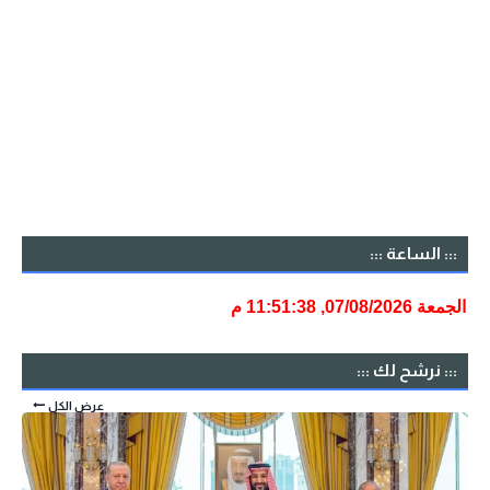
::: الساعة :::
::: نرشح لك :::
عرض الكل