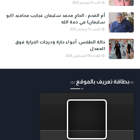
الأحد 03 نوفمبر 2024
أم الفحم : الحاج محمد سليمان عجايب محاميد (ابو
سليمان) في ذمة الله
السبت 15 نوفمبر 2025
حالة الطقس: أجواء حارة ودرجات الحرارة فوق
المعدل
الثلاثاء 04 أغسطس 2026
:::بطاقة تعريف بالموقع :::