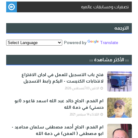
تصفيات ومسابقات عالميه
الترجمه
Powered by
Translate
::: الأكثر مشاهدة :::
فتح باب التسجيل للعمل في لجان الاقتراع
لانتخابات الكنيست - اليكم رابط التسجيل
الاثنين 03 أغسطس 2026
ام الفحم: الحاج خالد عبد الله اسعد قاعود (ابو
حسني) في ذمة الله
الثلاثاء 14 سبتمبر 2021
ام الفحم: الحاج أحمد مصطفى سلمان محاميد -
ابو مصطفى ( العفن) في ذمة الله