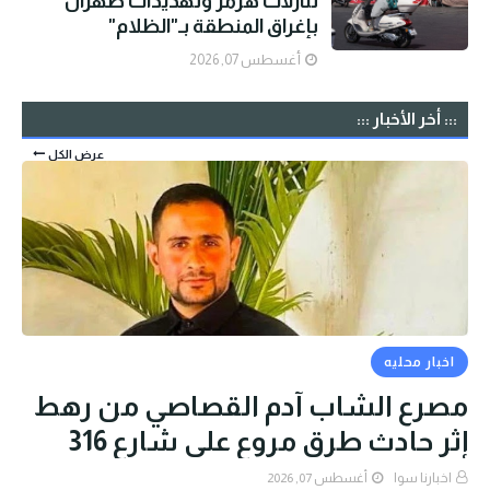
تنازلات هرمز وتهديدات طهران
بإغراق المنطقة بـ"الظلام"
أغسطس 07, 2026
::: أخر الأخبار :::
عرض الكل
اخبار محليه
مصرع الشاب آدم القصاصي من رهط
إثر حادث طرق مروع على شارع 316
اخبارنا سوا
أغسطس 07, 2026