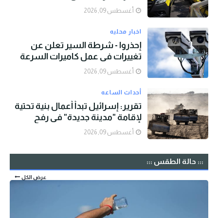
أغسطس 09, 2026
اخبار محليه
إحذروا - شرطة السير تعلن عن
تغييرات في عمل كاميرات السرعة
أغسطس 09, 2026
أحداث الساعه
تقرير: إسرائيل تبدأ أعمال بنية تحتية
لإقامة "مدينة جديدة" في رفح
أغسطس 09, 2026
::: حالة الطقس :::
عرض الكل