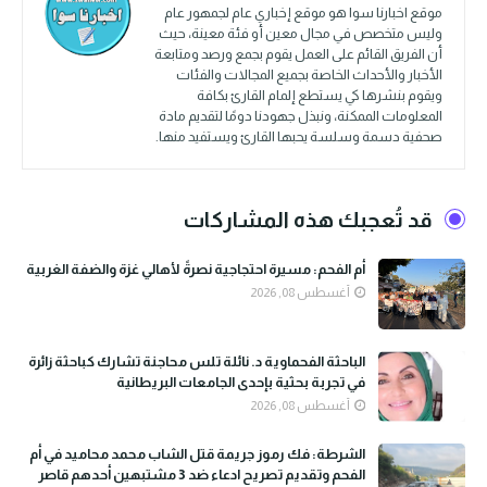
موقع اخبارنا سوا هو موقع إخباري عام لجمهور عام
وليس متخصص في مجال معين أو فئة معينة، حيث
أن الفريق القائم على العمل يقوم بجمع ورصد ومتابعة
الأخبار والأحداث الخاصة بجميع المجالات والفئات
ويقوم بنشرها كي يستطع إلمام القارئ بكافة
المعلومات الممكنة، ونبذل جهودنا دومًا لتقديم مادة
صحفية دسمة وسلسة يحبها القارئ ويستفيد منها.
قد تُعجبك هذه المشاركات
أم الفحم: مسيرة احتجاجية نصرةً لأهالي غزة والضفة الغربية
أغسطس 08, 2026
الباحثة الفحماوية د. نائلة تلس محاجنة تشارك كباحثة زائرة
في تجربة بحثية بإحدى الجامعات البريطانية
أغسطس 08, 2026
الشرطة: فك رموز جريمة قتل الشاب محمد محاميد في أم
الفحم وتقديم تصريح ادعاء ضد 3 مشتبهين أحدهم قاصر