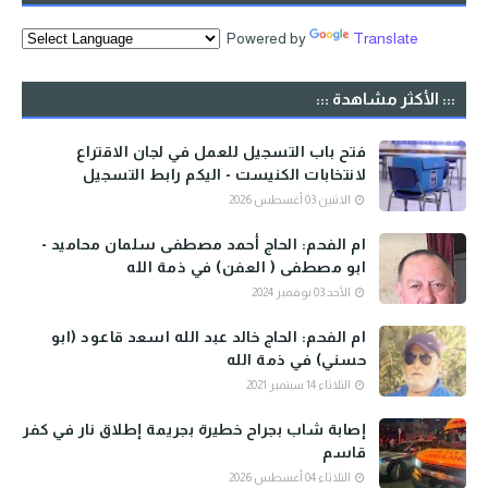
Powered by
Translate
::: الأكثر مشاهدة :::
فتح باب التسجيل للعمل في لجان الاقتراع
لانتخابات الكنيست - اليكم رابط التسجيل
الاثنين 03 أغسطس 2026
ام الفحم: الحاج أحمد مصطفى سلمان محاميد -
ابو مصطفى ( العفن) في ذمة الله
الأحد 03 نوفمبر 2024
ام الفحم: الحاج خالد عبد الله اسعد قاعود (ابو
حسني) في ذمة الله
الثلاثاء 14 سبتمبر 2021
إصابة شاب بجراح خطيرة بجريمة إطلاق نار في كفر
قاسم
الثلاثاء 04 أغسطس 2026