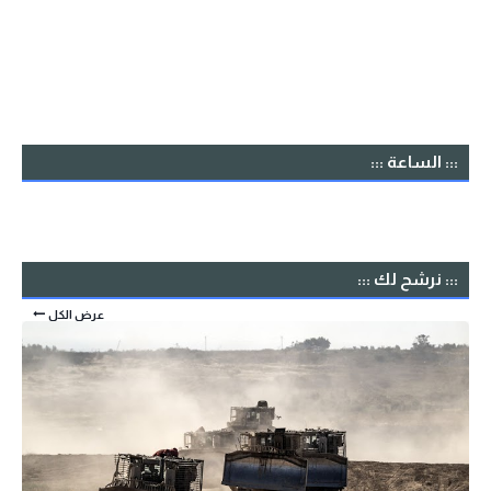
::: الساعة :::
::: نرشح لك :::
عرض الكل