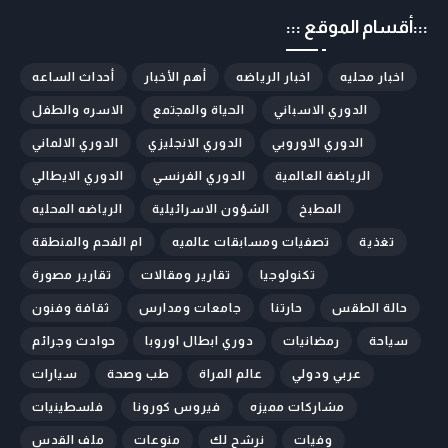
:::أقسام الموقع :::
اخبار محليه
اخبار الرياضه
أهم الأخبار
أحداث الساعه
الدوري الاسباني
الحياة والمجتمع
الاسره والطفل
الدوري الاوروبي
الدوري الانجليزي
الدوري الالماني
الرياضة العالمية
الدوري الفرنسي
الدوري الايطالي
المطبخ
الشؤون الاسرائيلية
الرياضه المحليه
تغذية
تصفيات ومسابقات عالميه
ام الفحم والمنطقة
تكنولوجيا
تقارير ومقالات
تقارير مصورة
حالة الطقس
حارتنا
جامعات ومدارس
ثقافة وفنون
سياحة
رمضانيات
دوري ابطال اوروبا
حوادث وجرائم
عربي ودولي
عالم المراة
طب وصحة
سيارات
مشاركات مميزه
فيروس كورونا
فلسطينيات
وفيات
نرشح لك
منوعات
ملف القدس