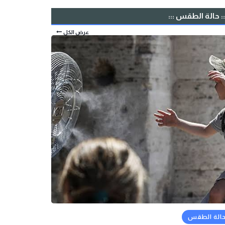
:: حالة الطقس :::
عرض الكل
الة الطقس