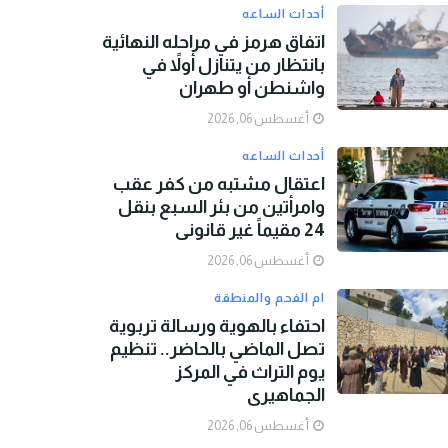
أحداث الساعه
اتفاق هرمز في مراحله النهائية
بانتظار من يتنازل أولاً في
واشنطن أو طهران
أغسطس 06, 2026
أحداث الساعه
اعتقال مشتبه من كفر عقب
وامرأتين من بئر السبع بنقل
24 مقيماً غير قانوني
أغسطس 06, 2026
ام الفحم والمنطقة
احتفاء بالهوية ورسالة تربوية
تصل الماضي بالحاضر.. تنظيم
يوم التراث في المركز
الجماهيري
أغسطس 06, 2026