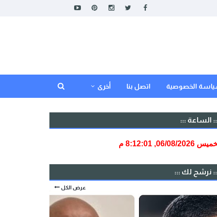
اسة الخصوصية
اتصل بنا
أخرى
:: الساعة :::
:: نرشح لك :::
عرض الكل