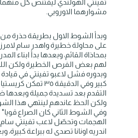
تفينتي الهولندي ليقتنص كل منهما 
مشوارهما الاوروبي.
وبدأ الشوط الاول بطريقة حذرة من ا
على محاولة خطيرة واهدر سام لامرز
بمحاذاة القائم، وبعدها بدأ ابناء 
لهم بعض الفرص الخطيرة ولكن اللمس
وبدوره فشل لاعبو تفينتي في قيادة
كبير وفي الدقيقة ٥
التقدم بعد تسديدة جميلة وبعدها ض
ولكن الحظ عاندهم لينتهي هذا الشوط بت
وفي الشوط الثاني كان الصراع قويا" 
الهجمات وتحصّل لاعب تفينتي سام
اندريه اونانا تصدى له ببراعة كبيرة، وب