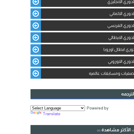
لدوري الانجليزي
لدوري الالماني
لدوري الفرنسي
لدوري الايطالي
وري ابطال اوروبا
لدوري الاوروبي
صفيات ومسابقات عالميه
لترجمه
Powered by
Translate
:: الأكثر مشاهدة :::