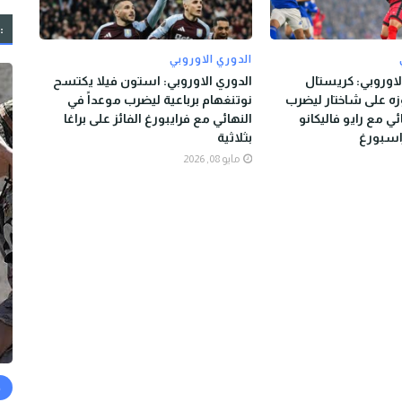
:
الدوري الاوروبي
لاوروبي: كريستال
الدوري الاوروبي: استون فيلا يكتسح
ه على شاختار ليضرب
نوتنغهام برباعية ليضرب موعداً في
ئي مع رايو فاليكانو
النهائي مع فرايبورغ الفائز على براغا
اسبورغ
بثلاثية
مايو 08, 2026
ح