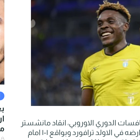
أ
بع
سات الدوري الاوروبي، انقاد ​مانشستر
من
يونايتد​ الانكليزي الى تعادل مرير على ارضه في الاولد ترافورد وبواقع ١-١ امام