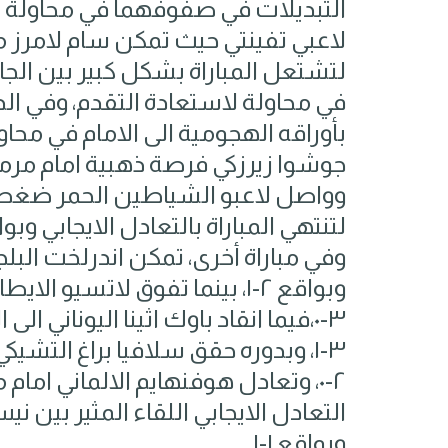
التبديلات في صفوفهما في محاولة 
لتشتعل المباراة بشكل كبير بين الجا
بأوراقه الهجومية الى الامام في محا
جوشوا زيرزكي فرصة ذهبية امام مر
وواصل لاعبو الشياطين الحمر ضغطه
لتنتهي المباراة بالتعادل الايجابي وبواقع ١-١ بين الفر
وفي مباراة أخرى، تمكن اندرلخت الب
وبواقع ٢-١، بينما تفوق ​لاتسيو
٣-٠،فيما انقاد باوك اثينا اليوناني ا
٣-١، وبدوره حقق سلافيا براغ التشي
التعادل الايجابي اللقاء المثير بين 
وبواقع ١-١.