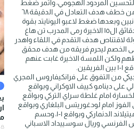
لتحسين المردود الهجومي، واثمر ضغط
لاعبي تفينتي حيث تمكن سام لامرز من خطف هدف التعادل في الدقيقة ٦٨
نبين وبعدها ضغط لاعبو اليونايتد بقوة
في محاولة لاستعادة التقدم، وفي الدقائق ال١٥ الاخيرة رمى المدرب تن هاغ
ولة لاقتناص هدف التقدم في اللقاء واهدر
مى الخصم ليحرم فريقه من هدف محقق
م ولكن اللمسة الاخيرة غابت عنهم
يقين.
لجيكي من التفوق على فرانكيفاروس المجري
​ الايطالي على دينامو كييف الاوكراني وبواقع
أ
لى الخسارة امام ​غلطة سراي​ التركي وبواقع
بع
كي الفوز امام لودغوريتس البلغاري وبواقع
٢-٠، وتعادل هوفنهايم الالماني امام ميتيلاند الدنماركي وبواقع ١-١، وحسم
من
نيس الفرنسي وريال سوسييداد الاسباني