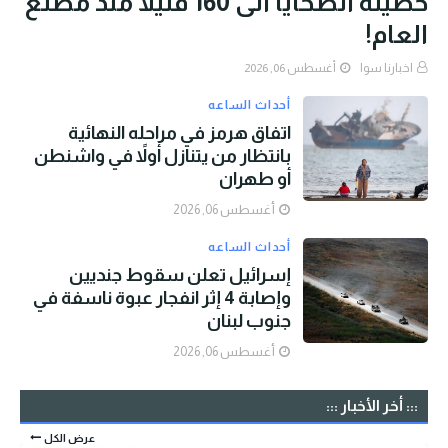
حصيلة الضحايا الى 160 قتيلًا منذ مطلع
العام!
اخبارنا سوا
أغسطس 06, 2026
أحداث الساعه
اتفاق هرمز في مراحله النهائية
بانتظار من يتنازل أولاً في واشنطن
أو طهران
أغسطس 06, 2026
أحداث الساعه
إسرائيل تعلن سقوط جنديين
وإصابة 4 إثر انفجار عبوة ناسفة في
جنوب لبنان
أغسطس 06, 2026
::: أخر الأخبار :::
عرض الكل