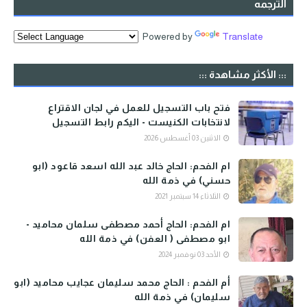
الترجمه
Powered by
Translate
::: الأكثر مشاهدة :::
فتح باب التسجيل للعمل في لجان الاقتراع
لانتخابات الكنيست - اليكم رابط التسجيل
الاثنين 03 أغسطس 2026
ام الفحم: الحاج خالد عبد الله اسعد قاعود (ابو
حسني) في ذمة الله
الثلاثاء 14 سبتمبر 2021
ام الفحم: الحاج أحمد مصطفى سلمان محاميد -
ابو مصطفى ( العفن) في ذمة الله
الأحد 03 نوفمبر 2024
أم الفحم : الحاج محمد سليمان عجايب محاميد (ابو
سليمان) في ذمة الله