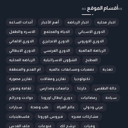
:::أقسام الموقع :::
اخبار محليه
اخبار الرياضه
أهم الأخبار
أحداث الساعه
الدوري الاسباني
الحياة والمجتمع
الاسره والطفل
الدوري الاوروبي
الدوري الانجليزي
الدوري الالماني
الرياضة العالمية
الدوري الفرنسي
الدوري الايطالي
المطبخ
الشؤون الاسرائيلية
الرياضه المحليه
تغذية
تصفيات ومسابقات عالميه
ام الفحم والمنطقة
تكنولوجيا
تقارير ومقالات
تقارير مصورة
حالة الطقس
حارتنا
جامعات ومدارس
ثقافة وفنون
سياحة
رمضانيات
دوري ابطال اوروبا
حوادث وجرائم
عربي ودولي
عالم المراة
طب وصحة
سيارات
مشاركات مميزه
فيروس كورونا
فلسطينيات
وفيات
نرشح لك
منوعات
ملف القدس